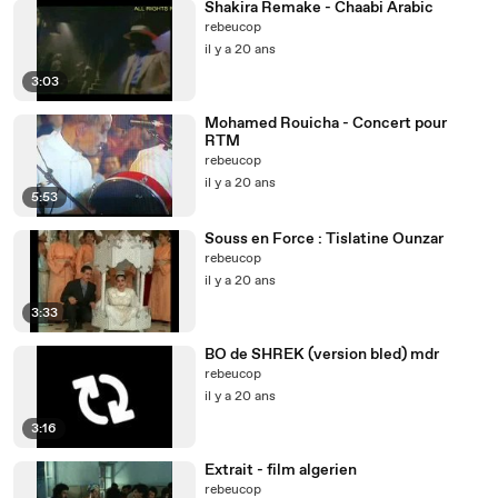
Shakira Remake - Chaabi Arabic
rebeucop
il y a 20 ans
3:03
Mohamed Rouicha - Concert pour
RTM
rebeucop
il y a 20 ans
5:53
Souss en Force : Tislatine Ounzar
rebeucop
il y a 20 ans
3:33
BO de SHREK (version bled) mdr
rebeucop
il y a 20 ans
3:16
Extrait - film algerien
rebeucop