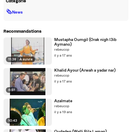
Catégorie
🗞
News
Recommandations
Mustapha Oumgil (Orak nigh l3ib
Aymano)
rebeucop
il y a 17 ans
11:38
|
À suivre
Khalid Ayour (Arwah a yadar nar)
rebeucop
il y a 17 ans
6:51
Azalmate
rebeucop
il y a 19 ans
10:43
Oudaden (Walli Rila Laman)