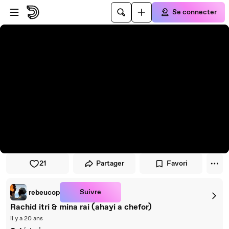
Passer au player
Passer au contenu principal
Se connecter
21
Partager
Favori
Suivre
rebeucop
Rachid itri & mina rai (ahayi a chefor)
il y a 20 ans