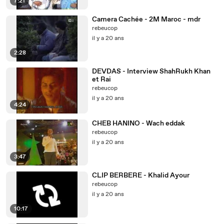
7:21
Camera Cachée - 2M Maroc - mdr
rebeucop
il y a 20 ans
2:28
DEVDAS - Interview ShahRukh Khan
et Rai
rebeucop
il y a 20 ans
4:24
CHEB HANINO - Wach eddak
rebeucop
il y a 20 ans
3:47
CLIP BERBERE - Khalid Ayour
rebeucop
il y a 20 ans
10:17