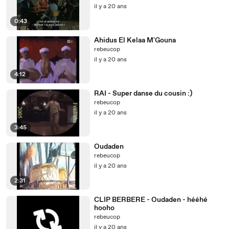
il y a 20 ans
0:43
Ahidus El Kelaa M'Gouna
rebeucop
il y a 20 ans
4:12
RAI - Super danse du cousin :)
rebeucop
il y a 20 ans
3:45
Oudaden
rebeucop
il y a 20 ans
2:31
CLIP BERBERE - Oudaden - hééhé
hooho
rebeucop
il y a 20 ans