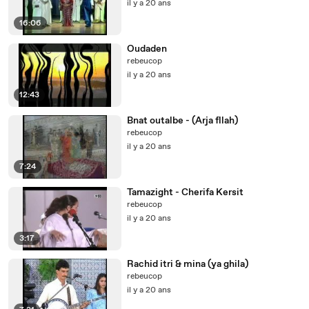
il y a 20 ans
16:06
Oudaden
rebeucop
il y a 20 ans
12:43
Bnat outalbe - (Arja fllah)
rebeucop
il y a 20 ans
7:24
Tamazight - Cherifa Kersit
rebeucop
il y a 20 ans
3:17
Rachid itri & mina (ya ghila)
rebeucop
il y a 20 ans