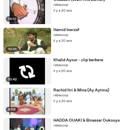
rebeucop
il y a 20 ans
14:12
Hamid Inerzaf
rebeucop
il y a 20 ans
10:01
Khalid Ayour - clip berbere
rebeucop
il y a 20 ans
10:42
Rachid Itri & Mina (Ay Aytma)
rebeucop
il y a 20 ans
8:09
HADDA OUAKI & Binassar Oukouya
rebeucop