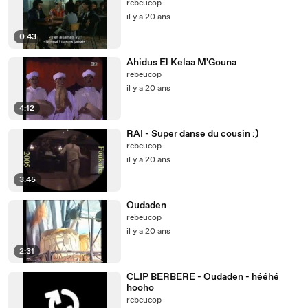
rebeucop
il y a 20 ans
0:43
Ahidus El Kelaa M'Gouna
rebeucop
il y a 20 ans
4:12
RAI - Super danse du cousin :)
rebeucop
il y a 20 ans
3:45
Oudaden
rebeucop
il y a 20 ans
2:31
CLIP BERBERE - Oudaden - hééhé
hooho
rebeucop