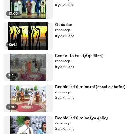
il y a 20 ans
16:06
Oudaden
rebeucop
il y a 20 ans
12:43
Bnat outalbe - (Arja fllah)
rebeucop
il y a 20 ans
7:24
Rachid itri & mina rai (ahayi a chefor)
rebeucop
il y a 20 ans
6:10
Rachid itri & mina (ya ghila)
rebeucop
il y a 20 ans