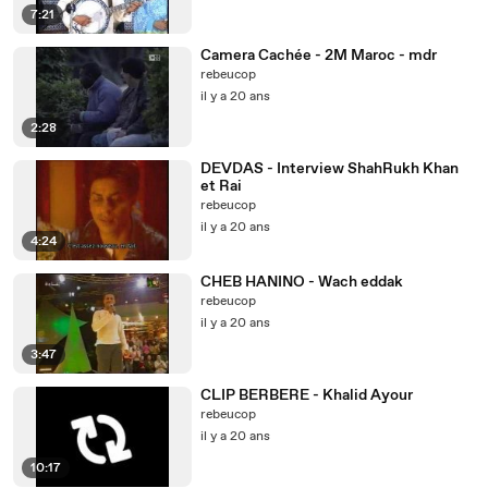
7:21
Camera Cachée - 2M Maroc - mdr
rebeucop
il y a 20 ans
2:28
DEVDAS - Interview ShahRukh Khan
et Rai
rebeucop
il y a 20 ans
4:24
CHEB HANINO - Wach eddak
rebeucop
il y a 20 ans
3:47
CLIP BERBERE - Khalid Ayour
rebeucop
il y a 20 ans
10:17