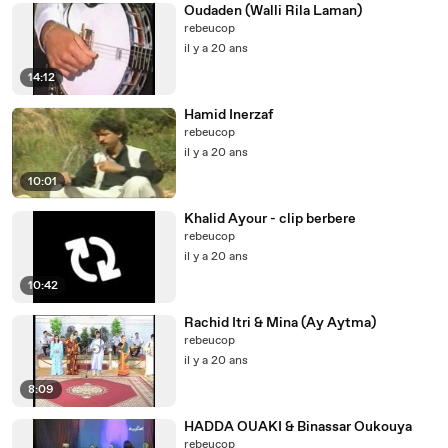
Oudaden (Walli Rila Laman)
rebeucop
il y a 20 ans
14:12
Hamid Inerzaf
rebeucop
il y a 20 ans
10:01
Khalid Ayour - clip berbere
rebeucop
il y a 20 ans
10:42
Rachid Itri & Mina (Ay Aytma)
rebeucop
il y a 20 ans
8:09
HADDA OUAKI & Binassar Oukouya
rebeucop