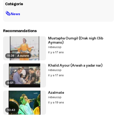
Catégorie
🗞
News
Recommandations
Mustapha Oumgil (Orak nigh l3ib
Aymano)
rebeucop
il y a 17 ans
11:38
|
À suivre
Khalid Ayour (Arwah a yadar nar)
rebeucop
il y a 17 ans
6:51
Azalmate
rebeucop
il y a 19 ans
10:43