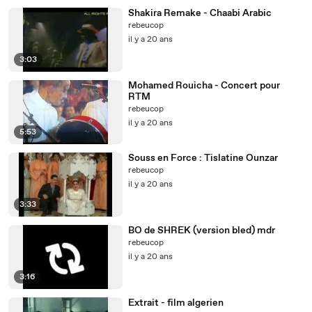
Shakira Remake - Chaabi Arabic
rebeucop
il y a 20 ans
3:03
Mohamed Rouicha - Concert pour
RTM
rebeucop
il y a 20 ans
5:53
Souss en Force : Tislatine Ounzar
rebeucop
il y a 20 ans
3:33
BO de SHREK (version bled) mdr
rebeucop
il y a 20 ans
3:16
Extrait - film algerien