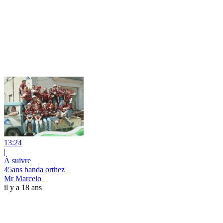
13:24
|
À suivre
45ans banda orthez
Mr Marcelo
il y a 18 ans