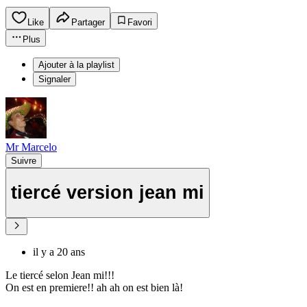
Like
Partager
Favori
Plus
Ajouter à la playlist
Signaler
Mr Marcelo
Suivre
tiercé version jean mi
il y a 20 ans
Le tiercé selon Jean mi!!!
On est en premiere!! ah ah on est bien là!