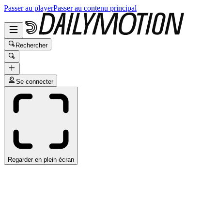
Passer au player
Passer au contenu principal
Rechercher
Se connecter
Regarder en plein écran