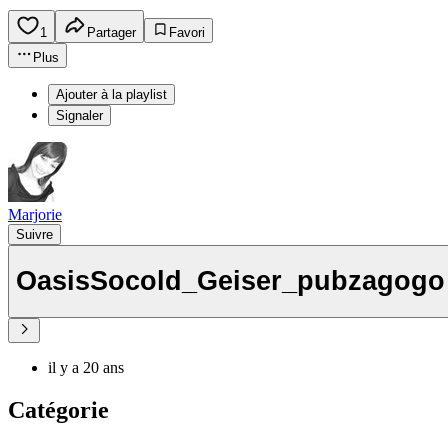
1
Partager
Favori
Plus
Ajouter à la playlist
Signaler
Marjorie
Suivre
OasisSocold_Geiser_pubzagogo
il y a 20 ans
Catégorie