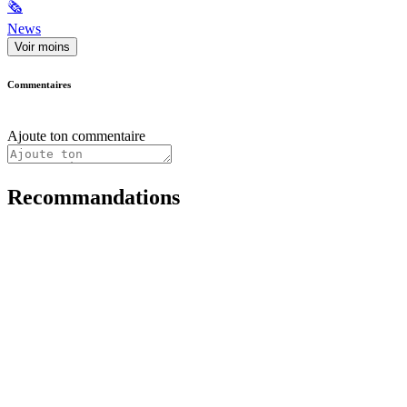
🗞
News
Voir moins
Commentaires
Ajoute ton commentaire
Recommandations