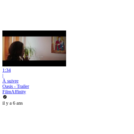
1:34
|
À suivre
Oasis - Trailer
FilmAffinity
il y a 6 ans