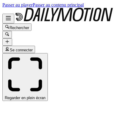
Passer au player
Passer au contenu principal
Rechercher
Se connecter
Regarder en plein écran