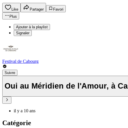
Like
Partager
Favori
Plus
Ajouter à la playlist
Signaler
Festival de Cabourg
Suivre
Oui au Méridien de l'Amour, à C
il y a 10 ans
Catégorie