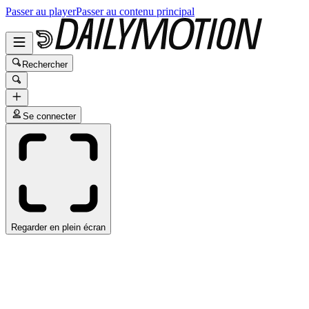
Passer au player
Passer au contenu principal
Rechercher
Se connecter
Regarder en plein écran