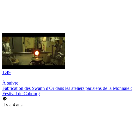
1:49
|
À suivre
Fabrication des Swann d'Or dans les ateliers parisiens de la Monnaie 
Festival de Cabourg
il y a 4 ans