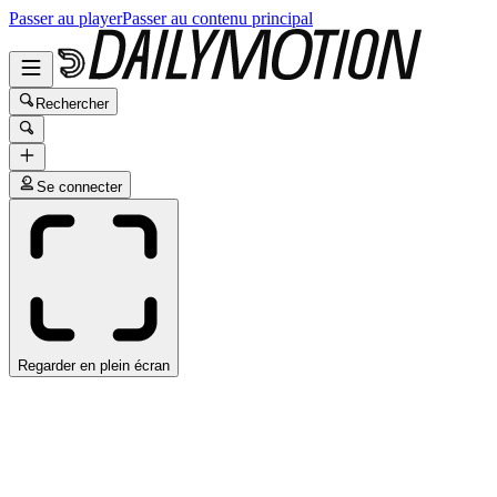
Passer au player
Passer au contenu principal
Rechercher
Se connecter
Regarder en plein écran