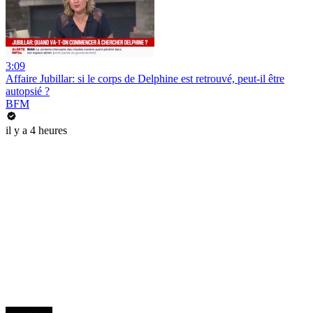
3:09
Affaire Jubillar: si le corps de Delphine est retrouvé, peut-il être
autopsié ?
BFM
il y a 4 heures