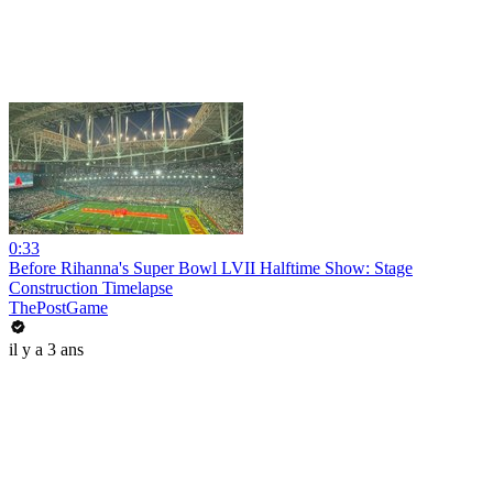
0:33
Before Rihanna's Super Bowl LVII Halftime Show: Stage
Construction Timelapse
ThePostGame
il y a 3 ans