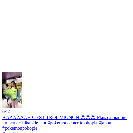
0:14
AAAAAAAH C'EST TROP MIGNON 😍😍😍 Mais ça manque
un peu de Pikapâle...👀 #pokemoncenter #pokopia #japon
#pokemonpokopie