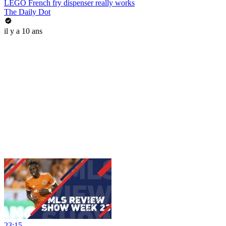
LEGO French fry dispenser really works
The Daily Dot
il y a 10 ans
23:15