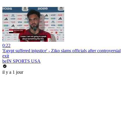
0:22
'Egypt suffered injustice' - Ziko slams officials after controversial
exit
beIN SPORTS USA
il y a 1 jour