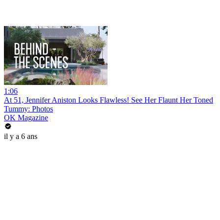
1:06
At 51, Jennifer Aniston Looks Flawless! See Her Flaunt Her Toned
Tummy: Photos
OK Magazine
il y a 6 ans