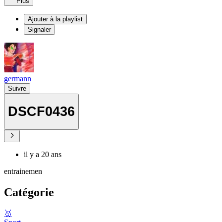
Plus
Ajouter à la playlist
Signaler
germann
Suivre
DSCF0436
il y a 20 ans
entrainemen
Catégorie
🥇