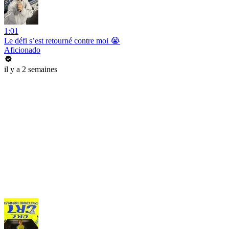
1:01
Le défi s’est retourné contre moi 😭
Aficionado
il y a 2 semaines