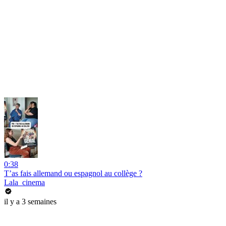
0:38
T’as fais allemand ou espagnol au collège ?
Lala_cinema
il y a 3 semaines