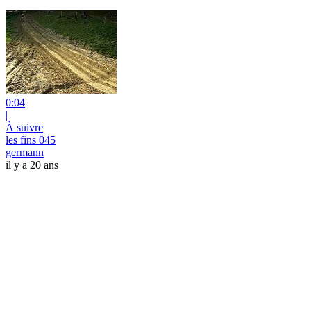
0:04
|
À suivre
les fins 045
germann
il y a 20 ans