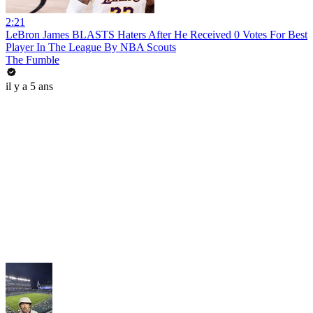
2:21
LeBron James BLASTS Haters After He Received 0 Votes For Best
Player In The League By NBA Scouts
The Fumble
il y a 5 ans