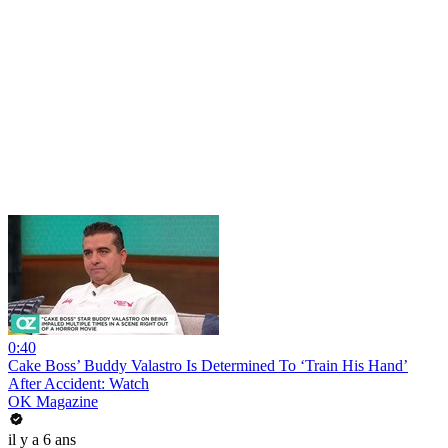
0:40
Cake Boss’ Buddy Valastro Is Determined To ‘Train His Hand’
After Accident: Watch
OK Magazine
il y a 6 ans