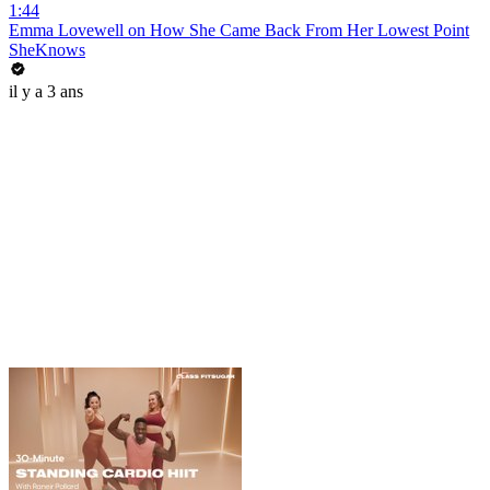
1:44
Emma Lovewell on How She Came Back From Her Lowest Point
SheKnows
il y a 3 ans