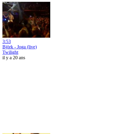
3:53
Björk - Joga (live)
Twilight
il y a 20 ans