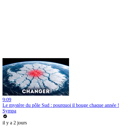
9:09
Le mystère du pôle Sud : pourquoi il bouge chaque année !
Sympa
il y a 2 jours