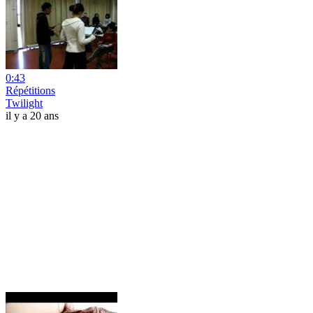
0:43
Répétitions
Twilight
il y a 20 ans