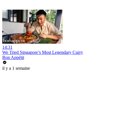
14:31
We Tried Singapore’s Most Legendary Curry
Bon Appétit
il y a 1 semaine