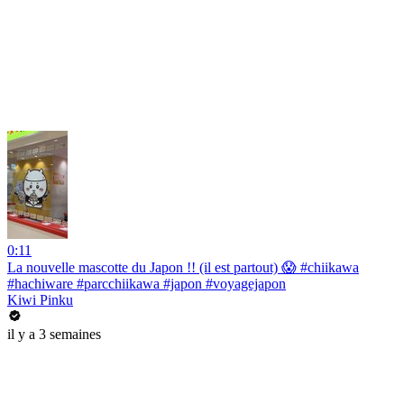
0:11
La nouvelle mascotte du Japon !! (il est partout) 😱 #chiikawa
#hachiware #parcchiikawa #japon #voyagejapon
Kiwi Pinku
il y a 3 semaines