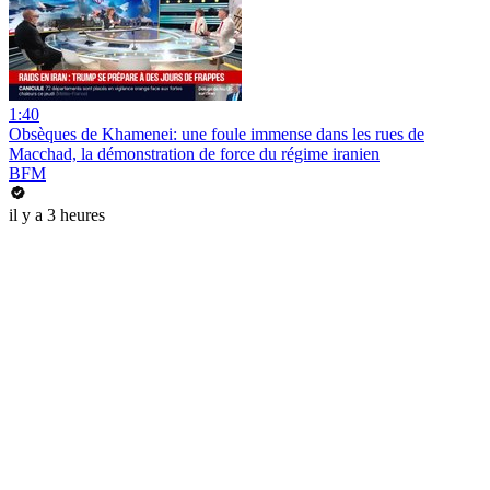
1:40
Obsèques de Khamenei: une foule immense dans les rues de
Macchad, la démonstration de force du régime iranien
BFM
il y a 3 heures