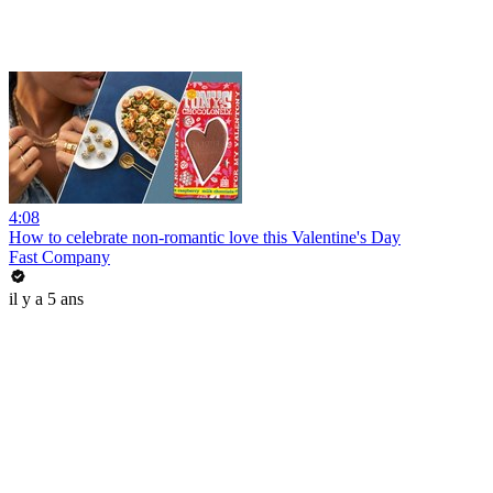
4:08
How to celebrate non-romantic love this Valentine's Day
Fast Company
il y a 5 ans