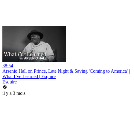
38:54
Arsenio Hall on Prince, Late Night & Saving 'Coming to America' |
What I’ve Learned | Esquire
Esquire
il y a 3 mois