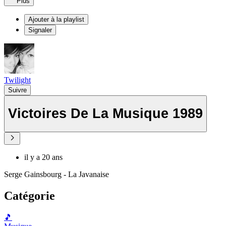
Plus
Ajouter à la playlist
Signaler
Twilight
Suivre
Victoires De La Musique 1989
il y a 20 ans
Serge Gainsbourg - La Javanaise
Catégorie
🎵