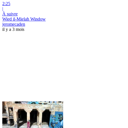
2:25
|
À suivre
Wied il-Mielaħ Window
jeromecaden
il y a 3 mois