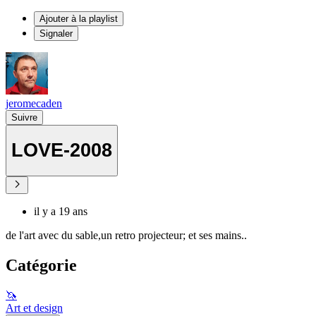
Ajouter à la playlist
Signaler
jeromecaden
Suivre
LOVE-2008
il y a 19 ans
de l'art avec du sable,un retro projecteur; et ses mains..
Catégorie
🦄
Art et design