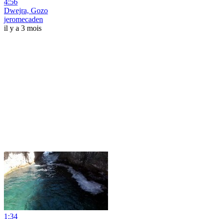
4:56
Dwejra, Gozo
jeromecaden
il y a 3 mois
1:34