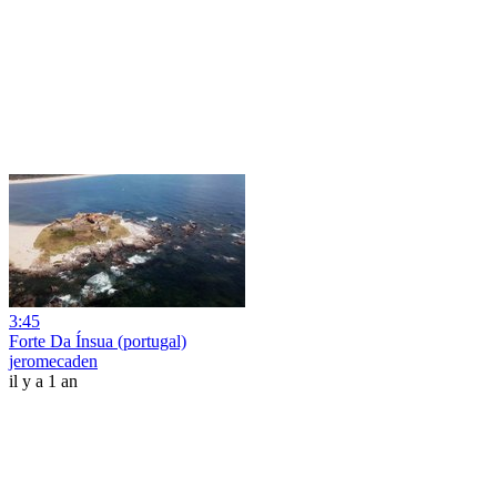
3:45
Forte Da Ínsua (portugal)
jeromecaden
il y a 1 an