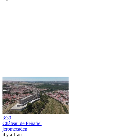
3:39
Château de Peñafiel
jeromecaden
il y a 1 an