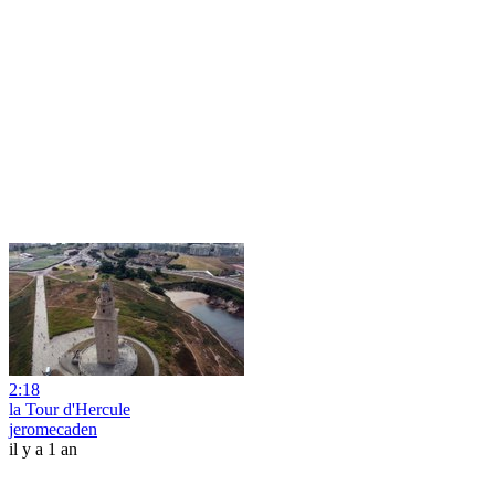
2:18
la Tour d'Hercule
jeromecaden
il y a 1 an