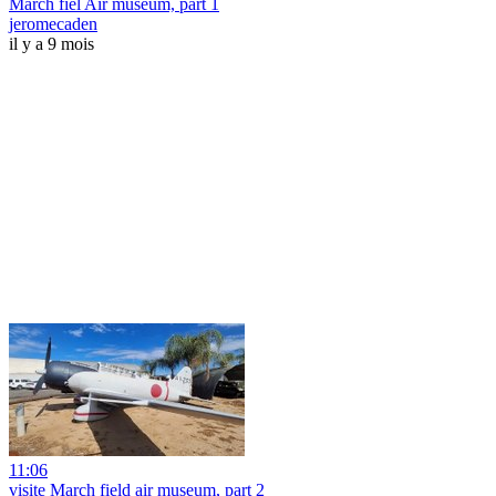
March fiel Air museum, part 1
jeromecaden
il y a 9 mois
11:06
visite March field air museum, part 2