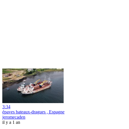
3:34
épaves bateaux-dragues , Espagne
jeromecaden
il y a 1 an