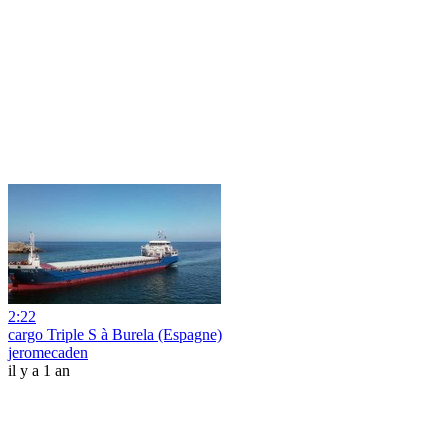
2:22
cargo Triple S à Burela (Espagne)
jeromecaden
il y a 1 an