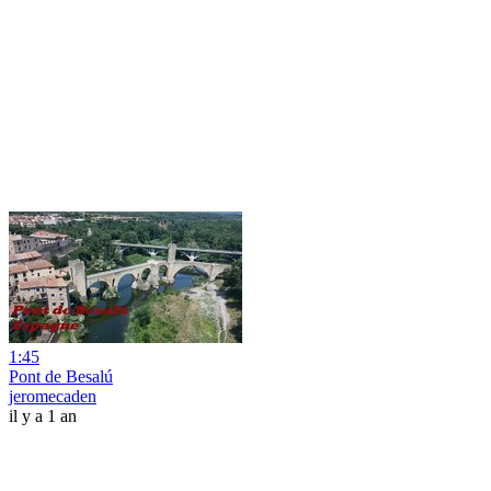
1:45
Pont de Besalú
jeromecaden
il y a 1 an