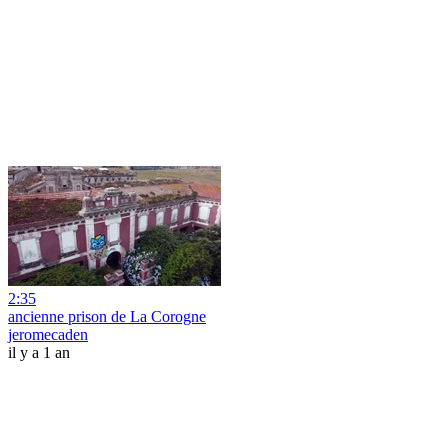
2:35
ancienne prison de La Corogne
jeromecaden
il y a 1 an