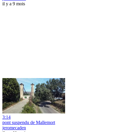
il y a 9 mois
3:14
pont suspendu de Mallemort
jeromecaden