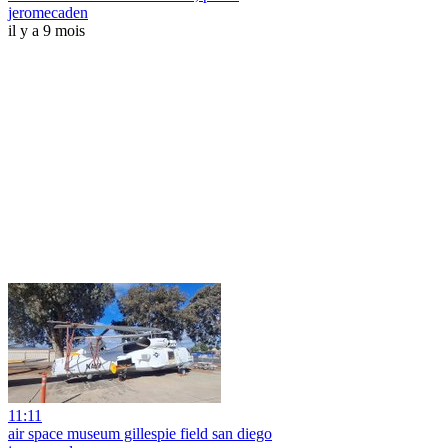
jeromecaden
il y a 9 mois
11:11
air space museum gillespie field san diego