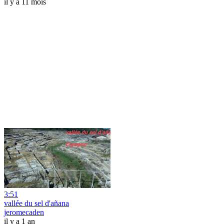
il y a 11 mois
3:51
vallée du sel d'añana
jeromecaden
il y a 1 an