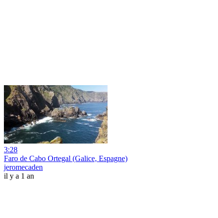
3:28
Faro de Cabo Ortegal (Galice, Espagne)
jeromecaden
il y a 1 an