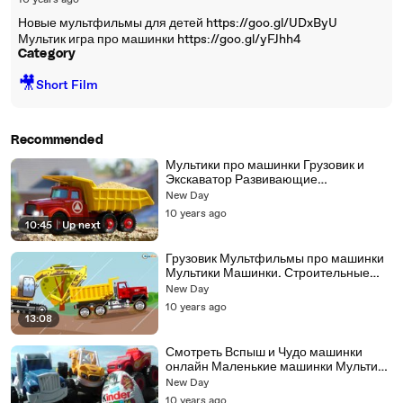
10 years ago
Новые мультфильмы для детей https://goo.gl/UDxByU
Мультик игра про машинки https://goo.gl/yFJhh4
Category
🎥
Short Film
Recommended
Мультики про машинки Грузовик и
Экскаватор Развивающие
мультфильмы Весёлые Машинки
New Day
10 years ago
10:45
|
Up next
Грузовик Мультфильмы про машинки
Мультики Машинки. Строительные
машинки для детей
New Day
10 years ago
13:08
Смотреть Вспыш и Чудо машинки
онлайн Маленькие машинки Мультики
для мальчиков
New Day
10 years ago