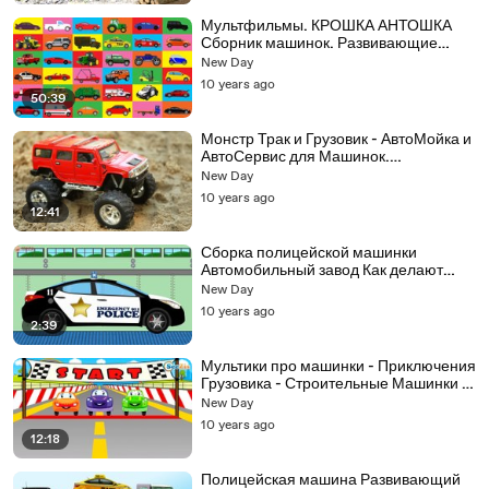
Мультфильмы. КРОШКА АНТОШКА
Сборник машинок. Развивающие
мультики.
New Day
10 years ago
50:39
Монстр Трак и Грузовик - АвтоМойка и
АвтоСервис для Машинок.
Мультфильмы для Детей про
New Day
Машинки
10 years ago
12:41
Сборка полицейской машинки
Автомобильный завод Как делают
машины
New Day
10 years ago
2:39
Мультики про машинки - Приключения
Грузовика - Строительные Машинки -
Мультфильмы для детей
New Day
10 years ago
12:18
Полицейская машина Развивающий