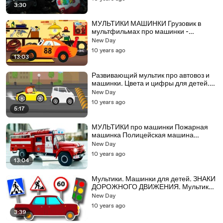
3:30
МУЛЬТИКИ МАШИНКИ Грузовик в
мультфильмах про машинки -
Строительные машинки для детей
New Day
10 years ago
13:03
Развивающий мультик про автовоз и
машинки. Цвета и цифры для детей.
Доктор Машинкова
New Day
10 years ago
5:17
МУЛЬТИКИ про машинки Пожарная
машинка Полицейская машина
Скорая помощь Мультфильмы для
New Day
Детей
10 years ago
13:04
Мультики. Машинки для детей. ЗНАКИ
ДОРОЖНОГО ДВИЖЕНИЯ. Мультик
про машинки
New Day
10 years ago
3:39