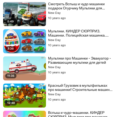
Смотреть Вспыш и чудо машинки
подарок Огурчику Мультики для
мальчиков
New Day
10 years ago
5:49
Мультики. КИНДЕР СЮРПРИЗ.
Машинки. Полицейская машинка.
Пожарная машинка. Монстр трак
New Day
10 years ago
3:36
Мультики про Машинки - Эвакуатор -
Развивающие мультики для детей
New Day
10 years ago
11:35
Красный Грузовик в мультфильмах
про машинки! Строительные машинки
для детей
New Day
10 years ago
12:48
Вспыш и чудо-машинки. КИНДЕР