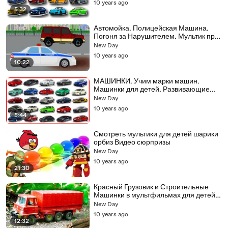
10 years ago
5:32
Автомойка. Полицейская Машина.
Погоня за Нарушителем. Мультик про
машинки
New Day
10 years ago
10:22
МАШИНКИ. Учим марки машин.
Машинки для детей. Развивающие
мультфильмы
New Day
10 years ago
5:44
Смотреть мультики для детей шарики
орбиз Видео сюрпризы
New Day
10 years ago
21:30
Красный Грузовик и Строительные
Машинки в мультфильмах для детей.
Мультики про Машинки
New Day
10 years ago
12:32