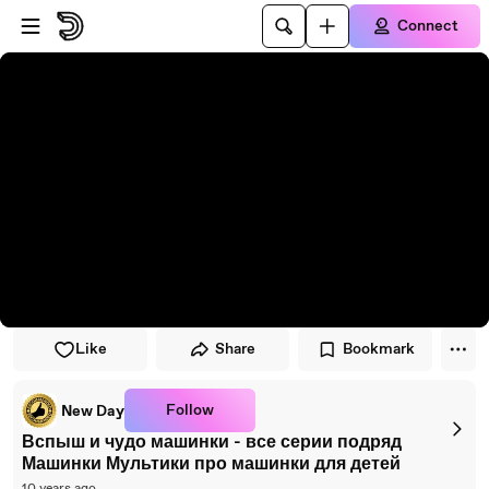
Skip to player
Skip to main content
Connect
Like
Share
Bookmark
Follow
New Day
Вспыш и чудо машинки - все серии подряд
Машинки Мультики про машинки для детей