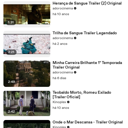
Herança de Sangue Trailer (2) Original
adorocinema
há 10 anos
1:31
Trilha de Sangue Trailer Legendado
adorocinema
há 2 anos
2:21
Minha Carreira Brilhante 1ª Temporada
Trailer Original
adorocinema
há 6 dias
2:49
Teobaldo Morto, Romeu Exilado
[Trailer Oficial]
Kinoplex
há 10 anos
2:42
Onde o Mar Descansa - Trailer Original
Kinoplex