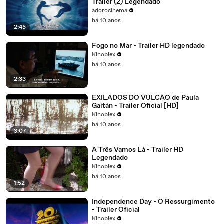
Trailer (2) Legendado
adorocinema
há 10 anos
2:45
Fogo no Mar - Trailer HD legendado
Kinoplex
há 10 anos
2:33
EXILADOS DO VULCÃO de Paula
Gaitán - Trailer Oficial [HD]
Kinoplex
há 10 anos
3:07
A Três Vamos Lá - Trailer HD
Legendado
Kinoplex
há 10 anos
1:52
Independence Day - O Ressurgimento
- Trailer Oficial
Kinoplex