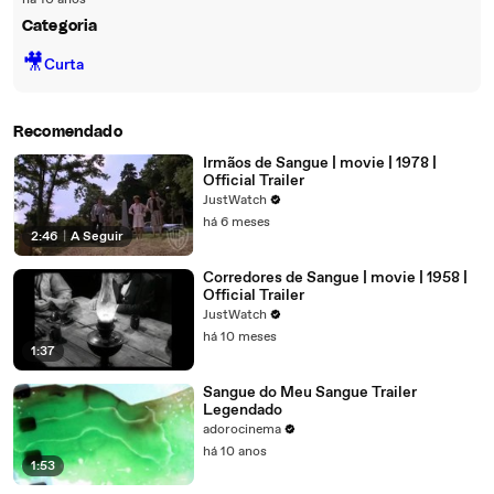
há 10 anos
Categoria
🎥
Curta
Recomendado
Irmãos de Sangue | movie | 1978 |
Official Trailer
JustWatch
há 6 meses
2:46
|
A Seguir
Corredores de Sangue | movie | 1958 |
Official Trailer
JustWatch
há 10 meses
1:37
Sangue do Meu Sangue Trailer
Legendado
adorocinema
há 10 anos
1:53