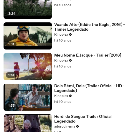
há 10 anos
3:24
Voando Alto (Eddie the Eagle, 2016) -
Trailer Legendado
Kinoplex
há 10 anos
1:31
Meu Nome É Jacque - Trailer [2016]
Kinoplex
há 10 anos
1:41
Dois Rémi, Dois (Trailer Oficial - HD -
Legendado)
Kinoplex
há 10 anos
1:55
Herói de Sangue Trailer Oficial
Legendado
adorocinema