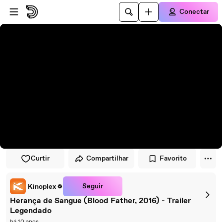
Pular para o player
Ir para o conteúdo principal
Conectar
Curtir
Compartilhar
Favorito
Seguir
Kinoplex
Herança de Sangue (Blood Father, 2016) - Trailer
Legendado