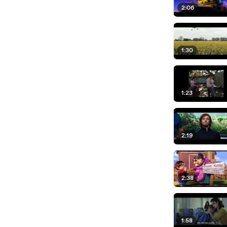
2:06
1:30
1:23
2:19
2:38
1:58