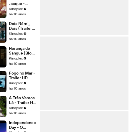
Jacque -
Trailer [2016]
Kinoplex
há 10 anos
Dois Rémi,
Dois (Trailer
Oficial - HD -
Kinoplex
Legendado)
há 10 anos
Herança de
Sangue (Blood
Father, 2016)
Kinoplex
- Trailer
há 10 anos
Legendado
Fogo no Mar -
Trailer HD
legendado
Kinoplex
há 10 anos
A Três Vamos
Lá - Trailer HD
Legendado
Kinoplex
há 10 anos
Independence
Day - O