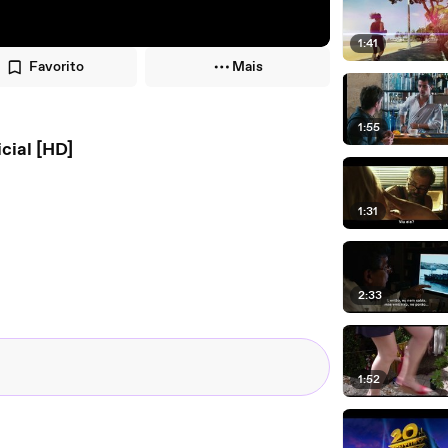
1:41
Favorito
Mais
1:55
cial [HD]
1:31
2:33
1:52