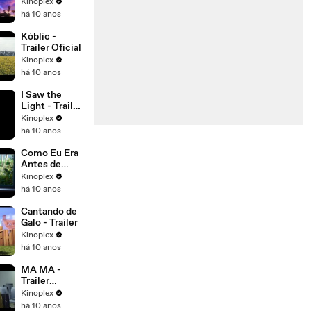
Ressurgiment
Kinoplex
o - Trailer
há 10 anos
Oficial
Kóblic -
Trailer Oficial
Kinoplex
há 10 anos
I Saw the
Light - Trailer
Oficial
Kinoplex
há 10 anos
Como Eu Era
Antes de
Você - Trailer
Kinoplex
Legendado
há 10 anos
Cantando de
Galo - Trailer
Kinoplex
há 10 anos
MA MA -
Trailer
Legendado
Kinoplex
há 10 anos