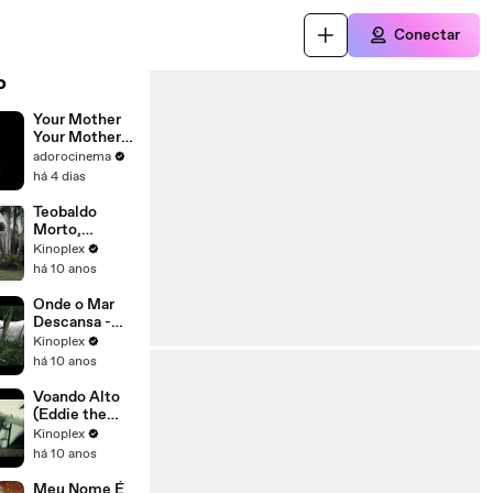
Conectar
o
Your Mother
Your Mother
Your Mother
adorocinema
Trailer
há 4 dias
Original
Teobaldo
Morto,
Romeu
Kinoplex
Exilado
há 10 anos
[Trailer
Oficial]
Onde o Mar
Descansa -
Trailer
Kinoplex
Original
há 10 anos
Voando Alto
(Eddie the
Eagle, 2016) -
Kinoplex
Trailer
há 10 anos
Legendado
Meu Nome É