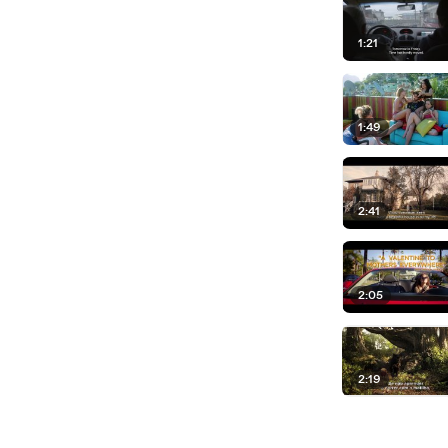
1:21
1:49
2:41
2:05
2:19