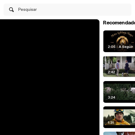
Pesquisar
Recomendad
2:05
|
A Seguir
2:42
3:24
1:31