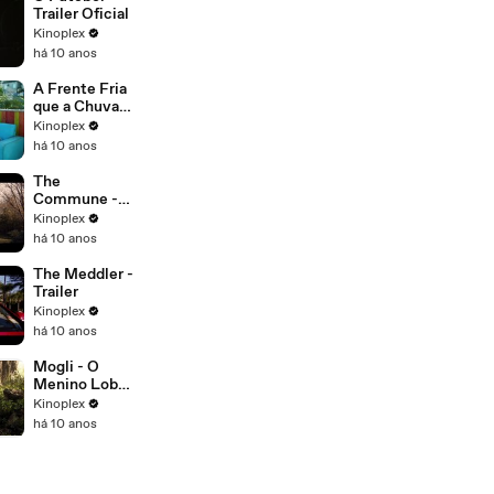
Trailer Oficial
Kinoplex
há 10 anos
A Frente Fria
que a Chuva
Traz - Trailer
Kinoplex
Oficial
há 10 anos
The
Commune -
Trailer
Kinoplex
há 10 anos
The Meddler -
Trailer
Kinoplex
há 10 anos
Mogli - O
Menino Lobo
-Trailer
Kinoplex
Legendado
há 10 anos