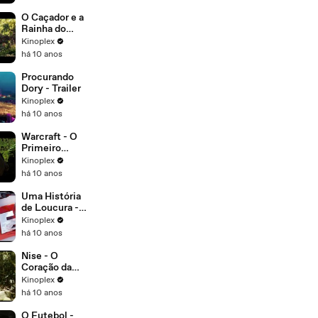
O Caçador e a
Rainha do
Gelo - Trailer
Kinoplex
Legendado
há 10 anos
Procurando
Dory - Trailer
Kinoplex
há 10 anos
Warcraft - O
Primeiro
Encontro de
Kinoplex
Dois Mundos -
há 10 anos
Trailer
Uma História
de Loucura -
Trailer
Kinoplex
Legendado
há 10 anos
Nise - O
Coração da
Loucura -
Kinoplex
Trailer Oficial
há 10 anos
O Futebol -