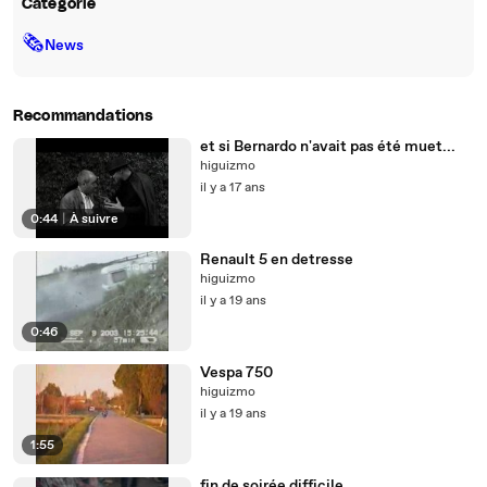
Catégorie
🗞
News
Recommandations
et si Bernardo n'avait pas été muet...
higuizmo
il y a 17 ans
0:44
|
À suivre
Renault 5 en detresse
higuizmo
il y a 19 ans
0:46
Vespa 750
higuizmo
il y a 19 ans
1:55
fin de soirée difficile