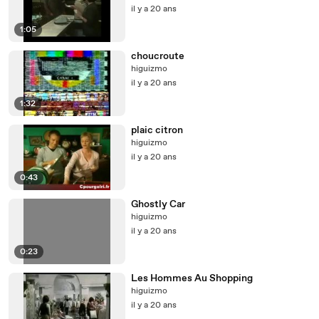
il y a 20 ans
1:05
choucroute
higuizmo
il y a 20 ans
1:32
plaic citron
higuizmo
il y a 20 ans
0:43
Ghostly Car
higuizmo
il y a 20 ans
0:23
Les Hommes Au Shopping
higuizmo
il y a 20 ans