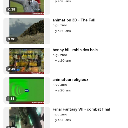
il y a 20 ans
0:38
animation 3D - The Fall
higuizmo
il y a 20 ans
3:00
benny hill-robin des bois
higuizmo
il y a 20 ans
3:34
animateur religieux
higuizmo
il y a 20 ans
1:38
Final Fantasy VII - combat final
higuizmo
il y a 20 ans