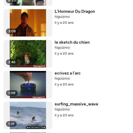
6:23
L'Honneur Du Dragon
higuizmo
il y a 20 ans
3:08
le sketch du chien
higuizmo
il y a 20 ans
2:45
ecrivez a l'arc
higuizmo
il y a 20 ans
1:09
surfing_massive_wave
higuizmo
il y a 20 ans
1:31