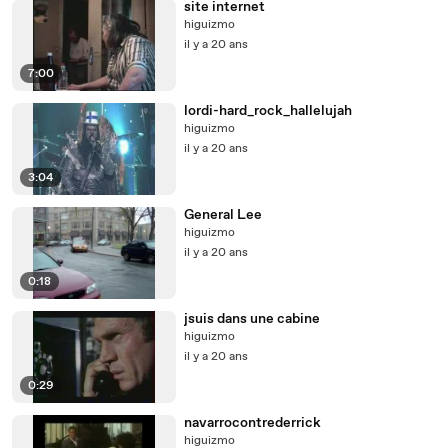
site internet
higuizmo
il y a 20 ans
7:00
lordi-hard_rock_hallelujah
higuizmo
il y a 20 ans
3:04
General Lee
higuizmo
il y a 20 ans
0:18
jsuis dans une cabine
higuizmo
il y a 20 ans
0:29
navarrocontrederrick
higuizmo