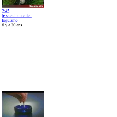
2:45
le sketch du chien
higuizmo
il y a 20 ans