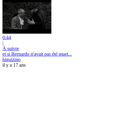
0:44
|
À suivre
et si Bernardo n'avait pas été muet...
higuizmo
il y a 17 ans