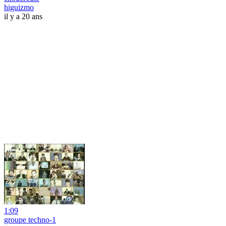
higuizmo
il y a 20 ans
1:09
groupe techno-1