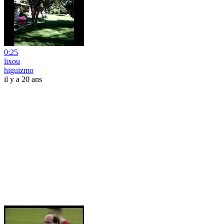
0:25
lixou
higuizmo
il y a 20 ans