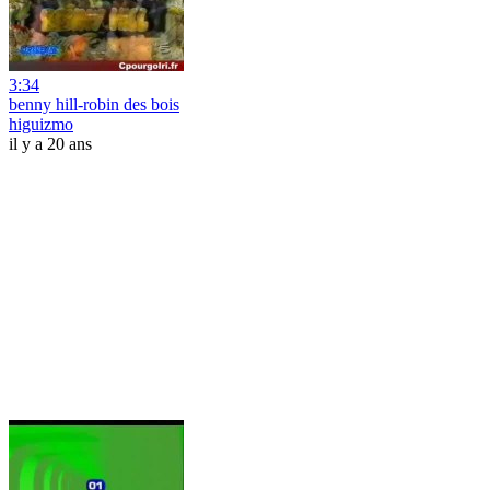
3:34
benny hill-robin des bois
higuizmo
il y a 20 ans