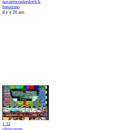
navarrocontrederrick
higuizmo
il y a 20 ans
1:32
choucroute