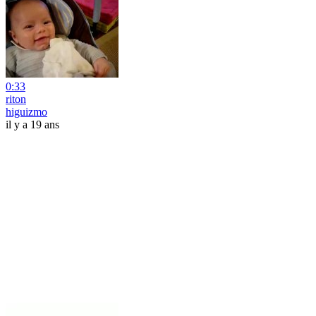
0:33
riton
higuizmo
il y a 19 ans