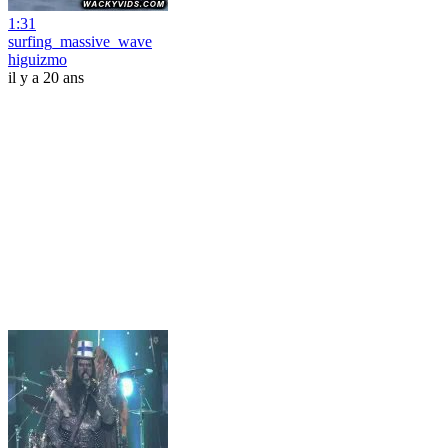
1:31
surfing_massive_wave
higuizmo
il y a 20 ans