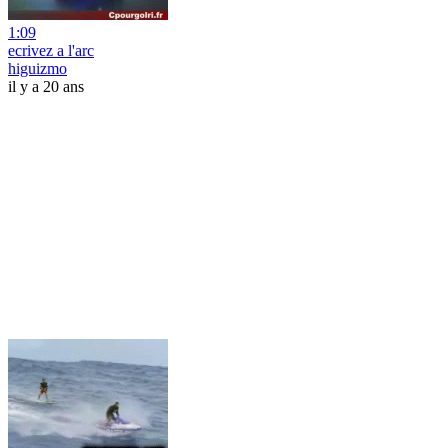
1:09
ecrivez a l'arc
higuizmo
il y a 20 ans