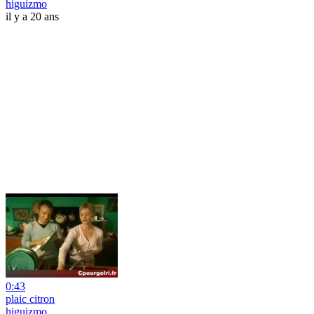
higuizmo
il y a 20 ans
0:43
plaic citron
higuizmo