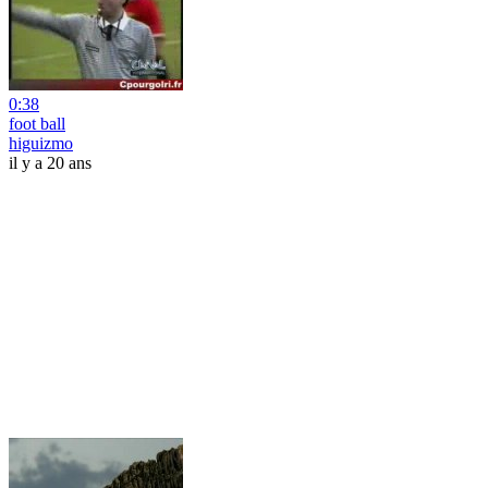
0:38
foot ball
higuizmo
il y a 20 ans