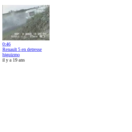
0:46
Renault 5 en detresse
higuizmo
il y a 19 ans