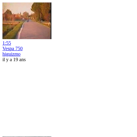
1:55
Vespa 750
higuizmo
il y a 19 ans