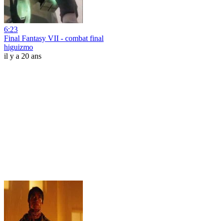
6:23
Final Fantasy VII - combat final
higuizmo
il y a 20 ans