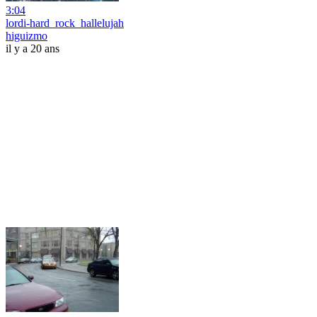
3:04
lordi-hard_rock_hallelujah
higuizmo
il y a 20 ans