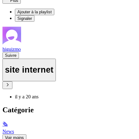
Plus
Ajouter à la playlist
Signaler
higuizmo
Suivre
site internet
il y a 20 ans
Catégorie
🗞
News
Voir moins