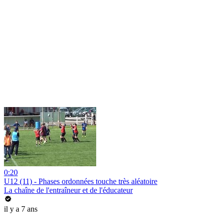
0:20
U12 (11) - Phases ordonnées touche très aléatoire
La chaîne de l'entraîneur et de l'éducateur
il y a 7 ans