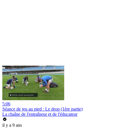
5:06
Séance de jeu au pied : Le drop (1ère partie)
La chaîne de l'entraîneur et de l'éducateur
il y a 9 ans