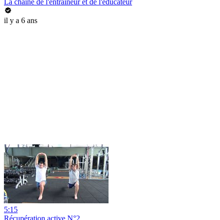
La chaîne de l'entraîneur et de l'éducateur
il y a 6 ans
5:15
Récupération active N°2