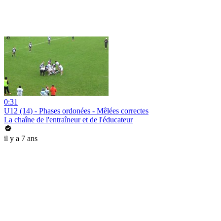
0:31
U12 (14) - Phases ordonées - Mêlées correctes
La chaîne de l'entraîneur et de l'éducateur
il y a 7 ans