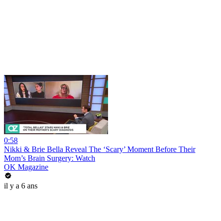
0:58
Nikki & Brie Bella Reveal The ‘Scary’ Moment Before Their
Mom’s Brain Surgery: Watch
OK Magazine
il y a 6 ans