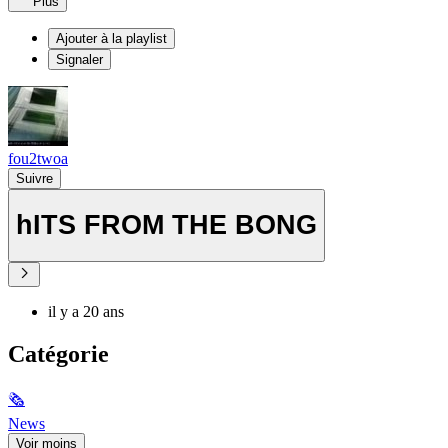
Plus
Ajouter à la playlist
Signaler
fou2twoa
Suivre
hITS FROM THE BONG
il y a 20 ans
Catégorie
🗞
News
Voir moins