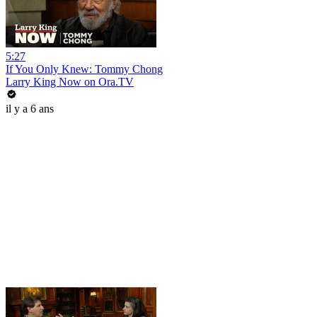
5:27
If You Only Knew: Tommy Chong
Larry King Now on Ora.TV
il y a 6 ans