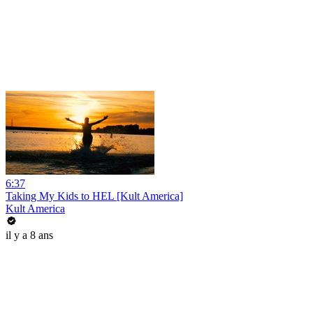
6:37
Taking My Kids to HEL [Kult America]
Kult America
il y a 8 ans