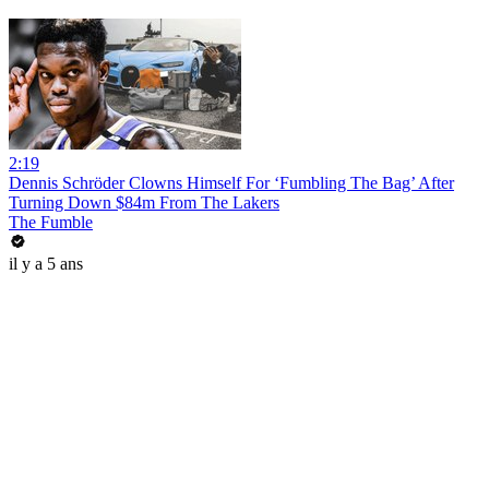
2:19
Dennis Schröder Clowns Himself For ‘Fumbling The Bag’ After
Turning Down $84m From The Lakers
The Fumble
il y a 5 ans