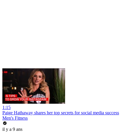
1:15
Paige Hathaway shares her top secrets for social media success
Men's Fitness
il y a 9 ans