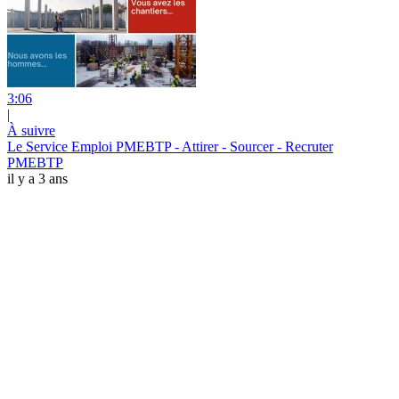
3:06
|
À suivre
Le Service Emploi PMEBTP - Attirer - Sourcer - Recruter
PMEBTP
il y a 3 ans