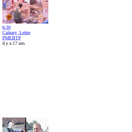
6:30
Calgary_Lettre
PMEBTP
il y a 17 ans