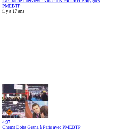
La Grande Interview : Vincent Nicot DRH Bouygues
PMEBTP
il y a 17 ans
4:37
Chems Doha Grana à Paris avec PMEBTP