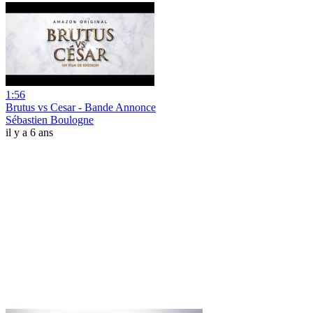
1:56
Brutus vs Cesar - Bande Annonce
Sébastien Boulogne
il y a 6 ans