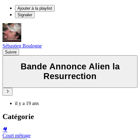
Ajouter à la playlist
Signaler
Sébastien Boulogne
Suivre
Bande Annonce Alien la
Resurrection
il y a 19 ans
Catégorie
🎥
Court métrage