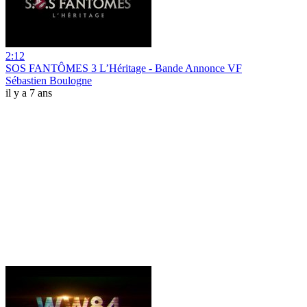
2:12
SOS FANTÔMES 3 L’Héritage - Bande Annonce VF
Sébastien Boulogne
il y a 7 ans