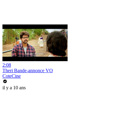
2:08
Theri Bande-annonce VO
CoteCine
il y a 10 ans