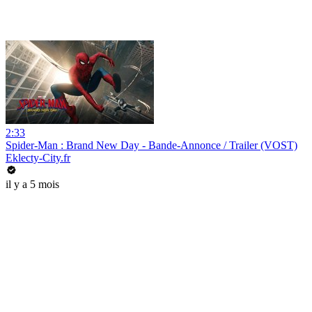
2:33
Spider-Man : Brand New Day - Bande-Annonce / Trailer (VOST)
Eklecty-City.fr
il y a 5 mois