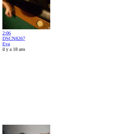
2:06
DSCN8267
Eva
il y a 18 ans