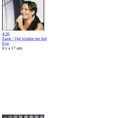
4:20
Zazie - Qui m'aime me fuit
Eva
il y a 17 ans