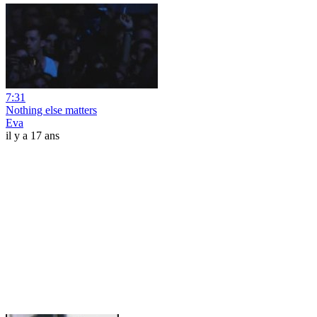
7:31
Nothing else matters
Eva
il y a 17 ans