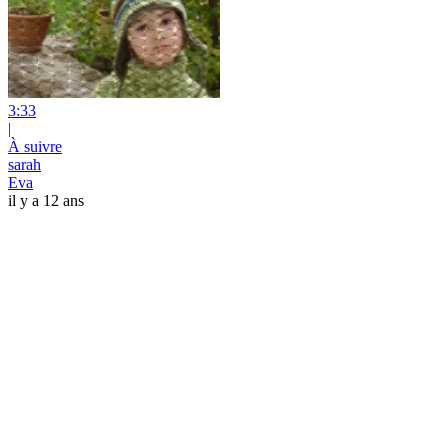
3:33
|
À suivre
sarah
Eva
il y a 12 ans