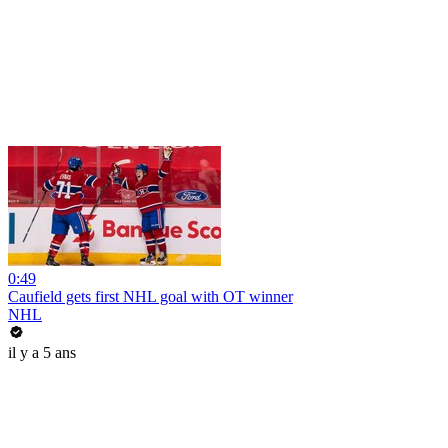
0:49
Caufield gets first NHL goal with OT winner
NHL
il y a 5 ans