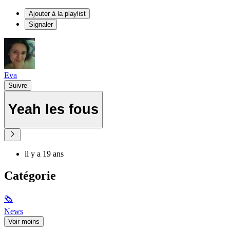
Ajouter à la playlist
Signaler
Eva
Suivre
Yeah les fous
il y a 19 ans
Catégorie
🗞
News
Voir moins