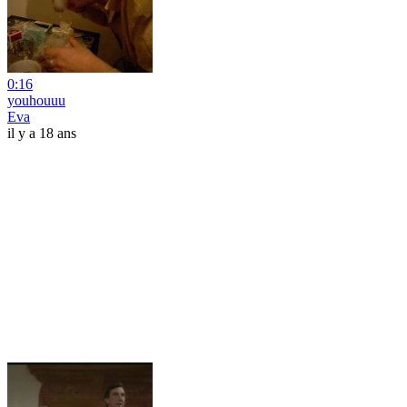
0:16
youhouuu
Eva
il y a 18 ans