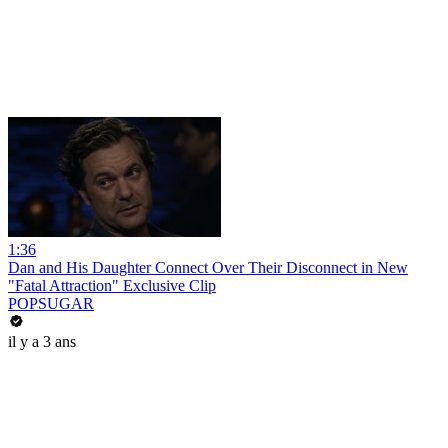
1:36
Dan and His Daughter Connect Over Their Disconnect in New
"Fatal Attraction" Exclusive Clip
POPSUGAR
il y a 3 ans