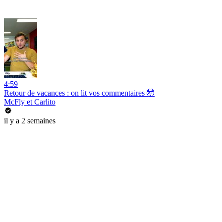
4:59
Retour de vacances : on lit vos commentaires 🤯
McFly et Carlito
il y a 2 semaines