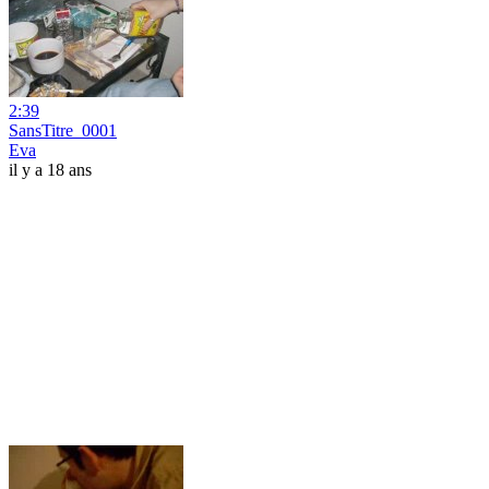
2:39
SansTitre_0001
Eva
il y a 18 ans