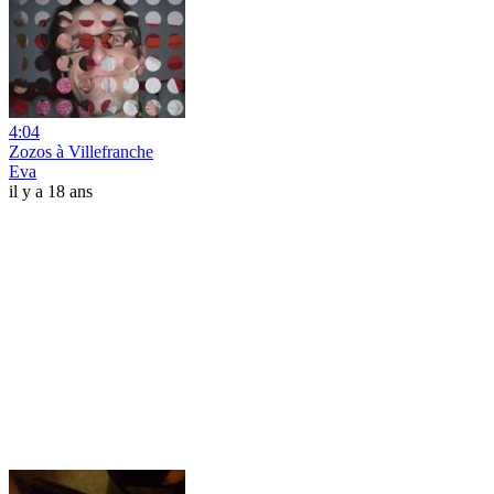
4:04
Zozos à Villefranche
Eva
il y a 18 ans