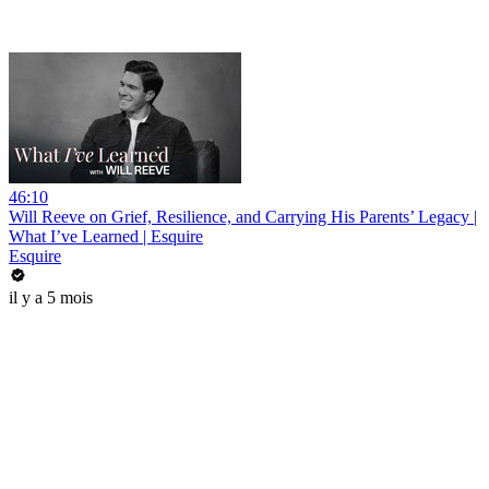
46:10
Will Reeve on Grief, Resilience, and Carrying His Parents’ Legacy |
What I’ve Learned | Esquire
Esquire
il y a 5 mois