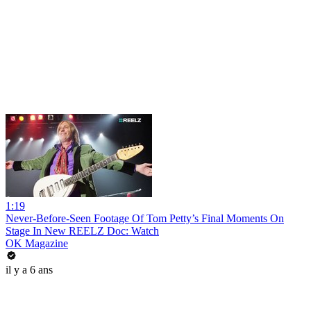
1:19
Never-Before-Seen Footage Of Tom Petty’s Final Moments On
Stage In New REELZ Doc: Watch
OK Magazine
il y a 6 ans