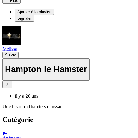
Plus
Ajouter à la playlist
Signaler
Melissa
Suivre
Hampton le Hamster
il y a 20 ans
Une histoire d'hamters danssant...
Catégorie
🐳