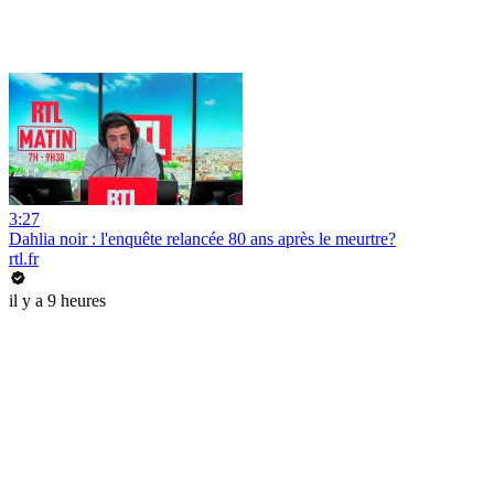
3:27
Dahlia noir : l'enquête relancée 80 ans après le meurtre?
rtl.fr
il y a 9 heures