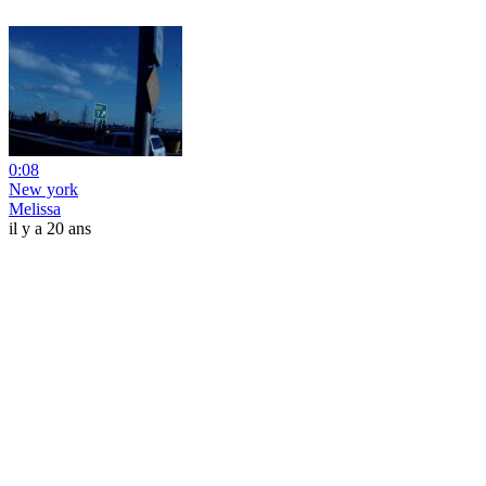
0:08
New york
Melissa
il y a 20 ans