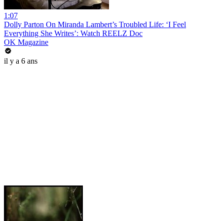
1:07
Dolly Parton On Miranda Lambert’s Troubled Life: ‘I Feel
Everything She Writes’: Watch REELZ Doc
OK Magazine
il y a 6 ans