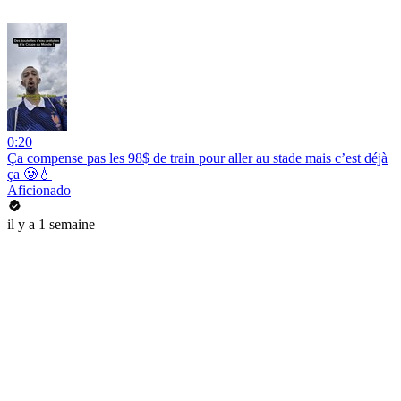
0:20
Ça compense pas les 98$ de train pour aller au stade mais c’est déjà
ça 🥲💧
Aficionado
il y a 1 semaine