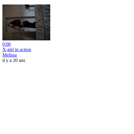
0:06
X-girl in action
Melissa
il y a 20 ans