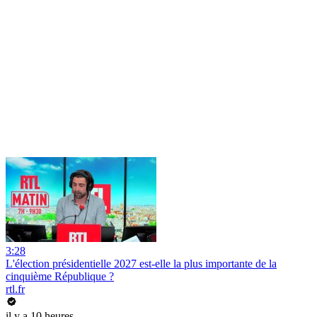
3:28
L'élection présidentielle 2027 est-elle la plus importante de la
cinquième République ?
rtl.fr
il y a 10 heures