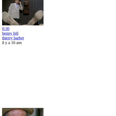
0:30
benny hill
thierry barbet
il y a 16 ans