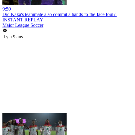
9:50
Did Kaka's teammate also commit a hands-to-the-face foul? |
INSTANT REPLAY
Major League Soccer
il y a 9 ans