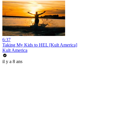
6:37
Taking My Kids to HEL [Kult America]
Kult America
il y a 8 ans