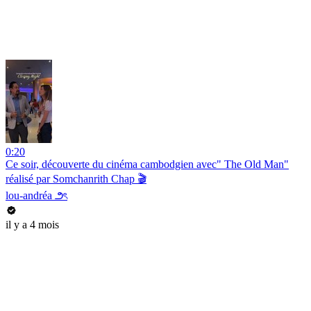
0:20
Ce soir, découverte du cinéma cambodgien avec" The Old Man"
réalisé par Somchanrith Chap 🎬
lou-andréa ౨ৎ
il y a 4 mois