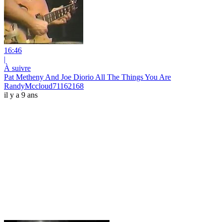
16:46
|
À suivre
Pat Metheny And Joe Diorio All The Things You Are
RandyMccloud71162168
il y a 9 ans