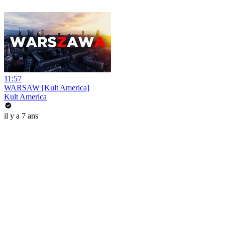
11:57
WARSAW [Kult America]
Kult America
il y a 7 ans