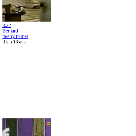
3:22
Bernard
thierry barbet
il y a 18 ans