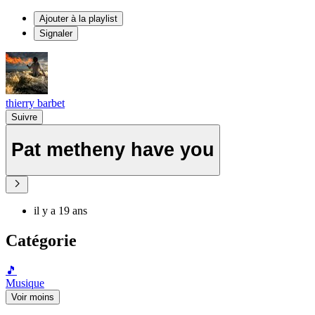
Ajouter à la playlist
Signaler
thierry barbet
Suivre
Pat metheny have you
il y a 19 ans
Catégorie
🎵
Musique
Voir moins