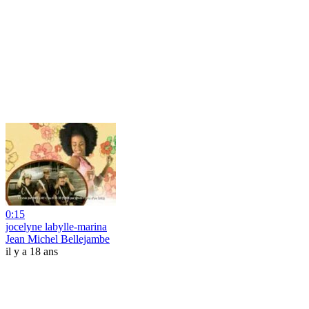
0:15
jocelyne labylle-marina
Jean Michel Bellejambe
il y a 18 ans