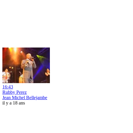
16:43
Rubby Perez
Jean Michel Bellejambe
il y a 18 ans