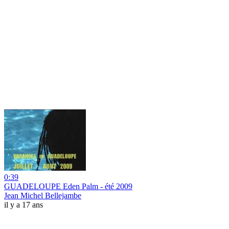
0:39
GUADELOUPE Eden Palm - été 2009
Jean Michel Bellejambe
il y a 17 ans