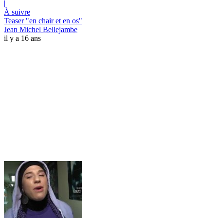
|
À suivre
Teaser "en chair et en os"
Jean Michel Bellejambe
il y a 16 ans