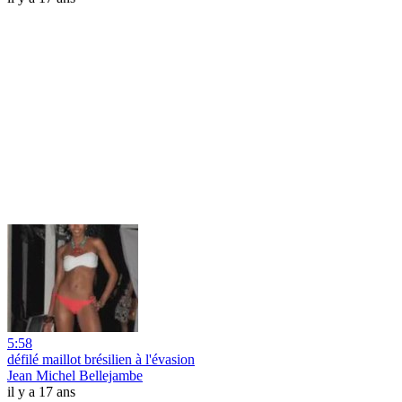
5:58
défilé maillot brésilien à l'évasion
Jean Michel Bellejambe
il y a 17 ans