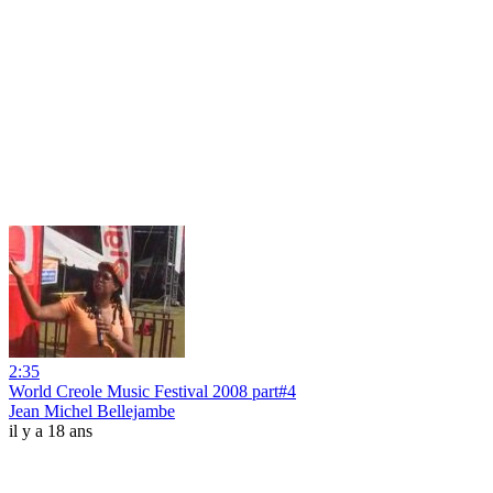
2:35
World Creole Music Festival 2008 part#4
Jean Michel Bellejambe
il y a 18 ans