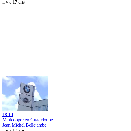
il y a 17 ans
18:10
Minicooper en Guadeloupe
Jean Michel Bellejambe
il y a 17 ans