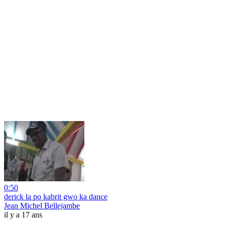
0:50
derick la po kabrit gwo ka dance
Jean Michel Bellejambe
il y a 17 ans