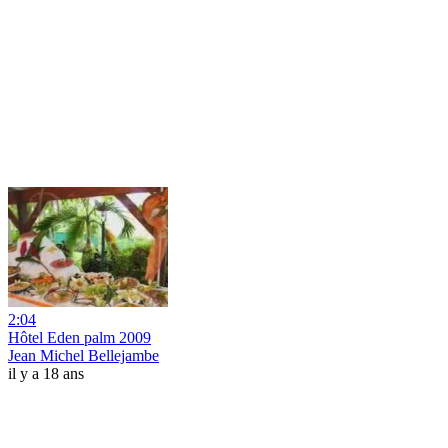
2:04
Hôtel Eden palm 2009
Jean Michel Bellejambe
il y a 18 ans