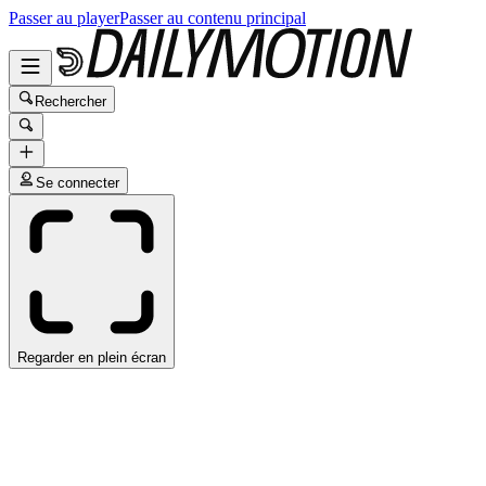
Passer au player
Passer au contenu principal
Rechercher
Se connecter
Regarder en plein écran