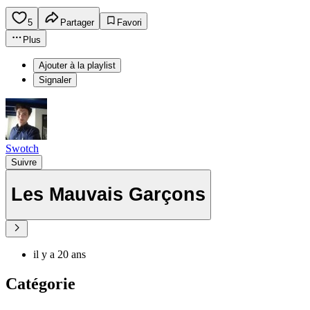
5
Partager
Favori
Plus
Ajouter à la playlist
Signaler
Swotch
Suivre
Les Mauvais Garçons
il y a 20 ans
Catégorie