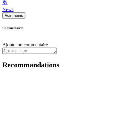
🗞
News
Voir moins
Commentaires
Ajoute ton commentaire
Recommandations