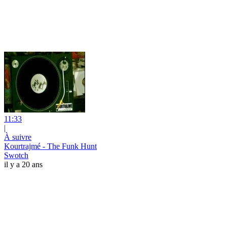
11:33
|
À suivre
Kourtrajmé - The Funk Hunt
Swotch
il y a 20 ans