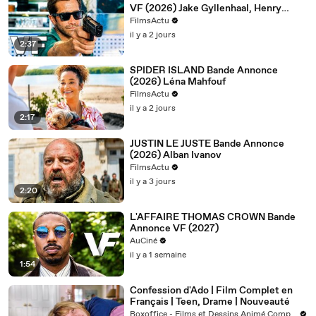
VF (2026) Jake Gyllenhaal, Henry
Cavill
FilmsActu
il y a 2 jours
2:37
SPIDER ISLAND Bande Annonce
(2026) Léna Mahfouf
FilmsActu
il y a 2 jours
2:17
JUSTIN LE JUSTE Bande Annonce
(2026) Alban Ivanov
FilmsActu
il y a 3 jours
2:20
L'AFFAIRE THOMAS CROWN Bande
Annonce VF (2027)
AuCiné
il y a 1 semaine
1:54
Confession d'Ado | Film Complet en
Français | Teen, Drame | Nouveauté
Boxoffice - Films et Dessins Animé Complets