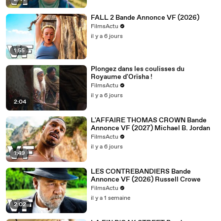
FALL 2 Bande Annonce VF (2026)
FilmsActu
il y a 6 jours
1:55
Plongez dans les coulisses du
Royaume d'Orïsha !
FilmsActu
il y a 6 jours
2:04
L'AFFAIRE THOMAS CROWN Bande
Annonce VF (2027) Michael B. Jordan
FilmsActu
il y a 6 jours
1:49
LES CONTREBANDIERS Bande
Annonce VF (2026) Russell Crowe
FilmsActu
il y a 1 semaine
2:02