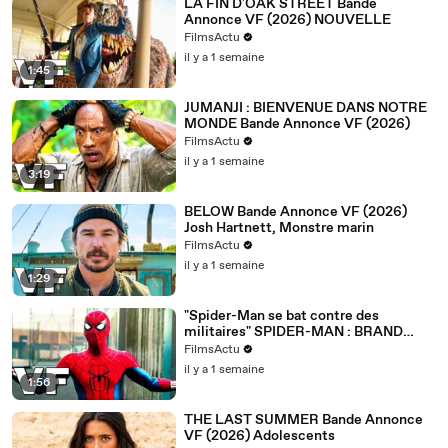
LA FIN D'OAK STREET Bande
Annonce VF (2026) NOUVELLE
FilmsActu
il y a 1 semaine
1:45
JUMANJI : BIENVENUE DANS NOTRE
MONDE Bande Annonce VF (2026)
FilmsActu
il y a 1 semaine
3:19
BELOW Bande Annonce VF (2026)
Josh Hartnett, Monstre marin
FilmsActu
il y a 1 semaine
1:29
"Spider-Man se bat contre des
militaires" SPIDER-MAN : BRAND
NEW DAY Extrait VF (2026)
FilmsActu
il y a 1 semaine
1:56
THE LAST SUMMER Bande Annonce
VF (2026) Adolescents