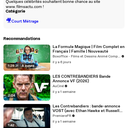
Quelques célébrités souhaitent bonne chance au site
www.filmsactu.com !
Catégorie
🎥
Court Métrage
Recommandations
La Formule Magique | Film Complet en
Français | Famille | Nouveauté
Boxoffice - Films et Dessins Animé Complets
il y a 6 jours
1:28:31
|
À suivre
LES CONTREBANDIERS Bande
Annonce VF (2026)
AuCiné
il y a 1 semaine
2:04
Les Contrebandiers : bande-annonce
VOST (avec Ethan Hawke et Russell
Crowe)
PremiereFR
il y a 1 semaine
1:42