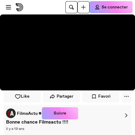
Passer au player
Passer au contenu principal
Se connecter
Like
Partager
Favori
Suivre
FilmsActu
Bonne chance Filmsactu !!!!
il y a 19 ans