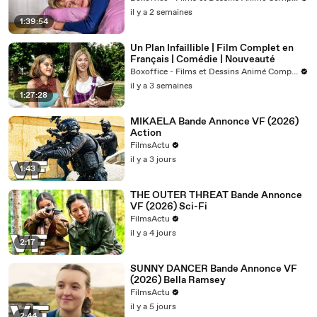
il y a 2 semaines
1:39:54
Un Plan Infaillible | Film Complet en
Français | Comédie | Nouveauté
Boxoffice - Films et Dessins Animé Complets
il y a 3 semaines
1:27:28
MIKAELA Bande Annonce VF (2026)
Action
FilmsActu
il y a 3 jours
1:43
THE OUTER THREAT Bande Annonce
VF (2026) Sci-Fi
FilmsActu
il y a 4 jours
2:17
SUNNY DANCER Bande Annonce VF
(2026) Bella Ramsey
FilmsActu
il y a 5 jours
2:44