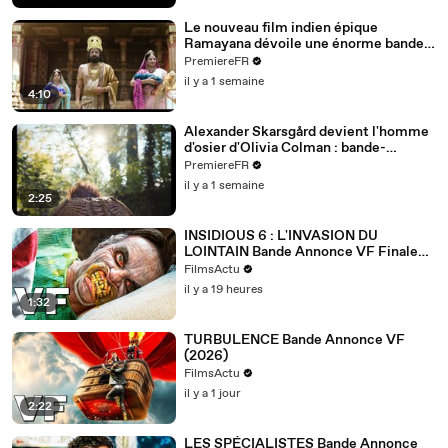
Le nouveau film indien épique
Ramayana dévoile une énorme bande-
annonce (VOST)
PremiereFR
il y a 1 semaine
4:10
Alexander Skarsgård devient l'homme
d'osier d'Olivia Colman : bande-
annonce de Wicker (VO)
PremiereFR
il y a 1 semaine
2:25
INSIDIOUS 6 : L'INVASION DU
LOINTAIN Bande Annonce VF Finale
(2026)
FilmsActu
il y a 19 heures
1:32
TURBULENCE Bande Annonce VF
(2026)
FilmsActu
il y a 1 jour
2:22
LES SPÉCIALISTES Bande Annonce