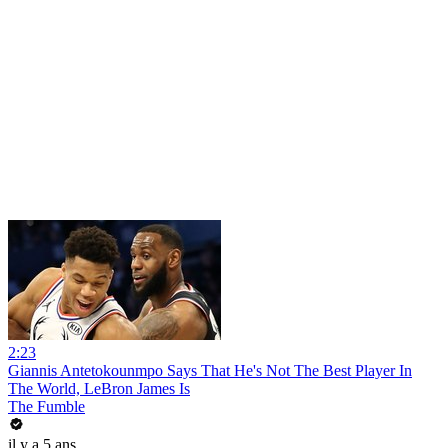
2:23
Giannis Antetokounmpo Says That He's Not The Best Player In
The World, LeBron James Is
The Fumble
il y a 5 ans