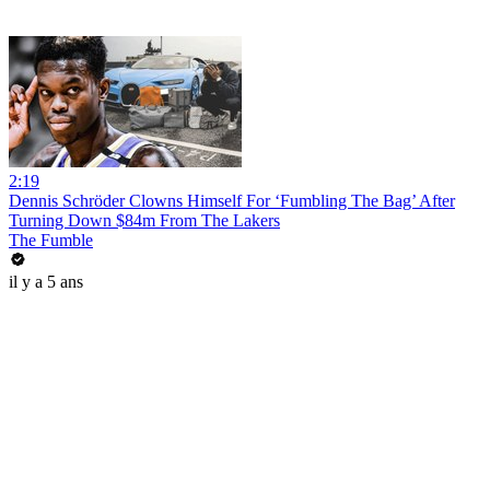
2:19
Dennis Schröder Clowns Himself For ‘Fumbling The Bag’ After
Turning Down $84m From The Lakers
The Fumble
il y a 5 ans