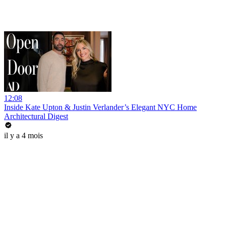
12:08
Inside Kate Upton & Justin Verlander’s Elegant NYC Home
Architectural Digest
il y a 4 mois