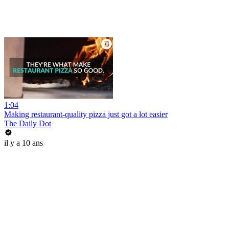
1:04
Making restaurant-quality pizza just got a lot easier
The Daily Dot
il y a 10 ans