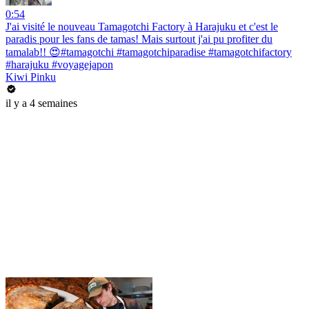
0:54
J'ai visité le nouveau Tamagotchi Factory à Harajuku et c'est le
paradis pour les fans de tamas! Mais surtout j'ai pu profiter du
tamalab!! 😍#tamagotchi #tamagotchiparadise #tamagotchifactory
#harajuku #voyagejapon
Kiwi Pinku
il y a 4 semaines