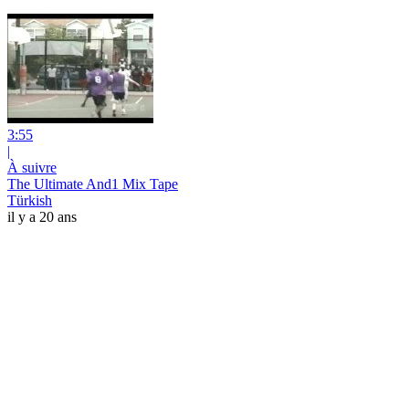
3:55
|
À suivre
The Ultimate And1 Mix Tape
Türkish
il y a 20 ans