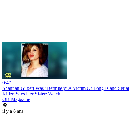
0:47
Shannan Gilbert Was ‘Definitely’ A Victim Of Long Island Serial
Killer, Says Her Sister: Watch
OK Magazine
il y a 6 ans