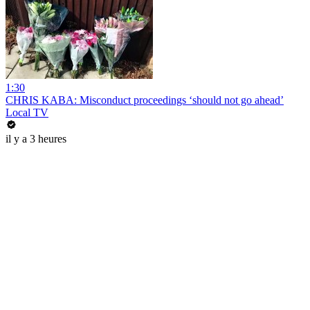
1:30
CHRIS KABA: Misconduct proceedings ‘should not go ahead’
Local TV
il y a 3 heures