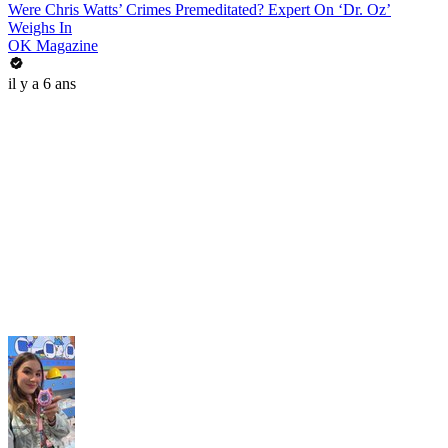
Were Chris Watts’ Crimes Premeditated? Expert On ‘Dr. Oz’
Weighs In
OK Magazine
il y a 6 ans