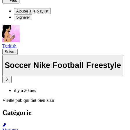
Plus
Ajouter à la playlist
Signaler
Türkish
Suivre
Soccer Nike Football Freestyle
il y a 20 ans
Vieille pub qui fait bien zizir
Catégorie
🎵