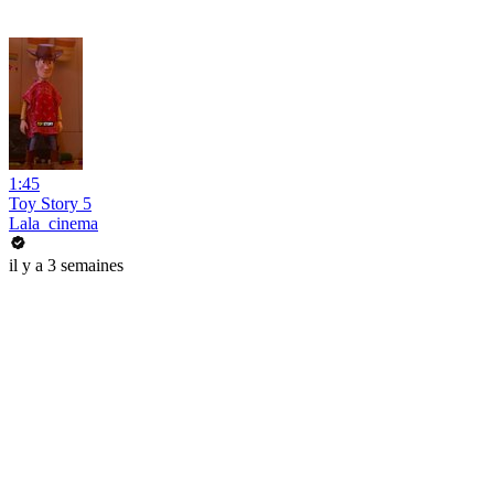
1:45
Toy Story 5
Lala_cinema
il y a 3 semaines