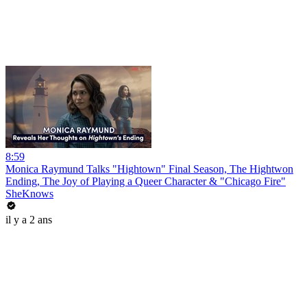
8:59
Monica Raymund Talks "Hightown" Final Season, The Hightwon
Ending, The Joy of Playing a Queer Character & "Chicago Fire"
SheKnows
il y a 2 ans