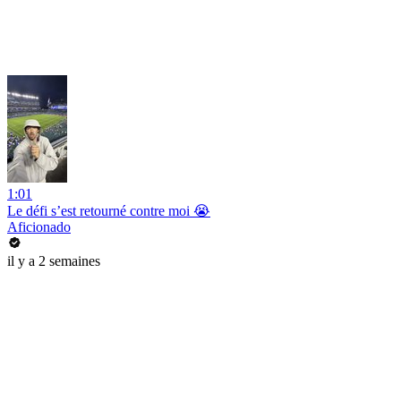
1:01
Le défi s’est retourné contre moi 😭
Aficionado
il y a 2 semaines