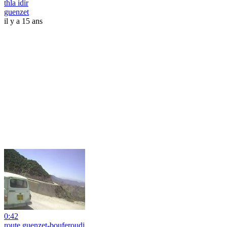
thla idir
guenzet
il y a 15 ans
0:42
route guenzet-bouferoudj