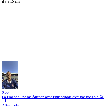
il y a 15 ans
0:09
La France a une malédiction avec Philadelphie c’est pas possible 😭
🇺🇸
Aficionado