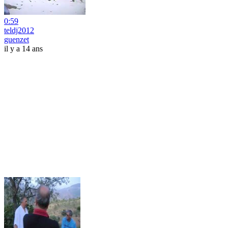
0:59
teldj2012
guenzet
il y a 14 ans