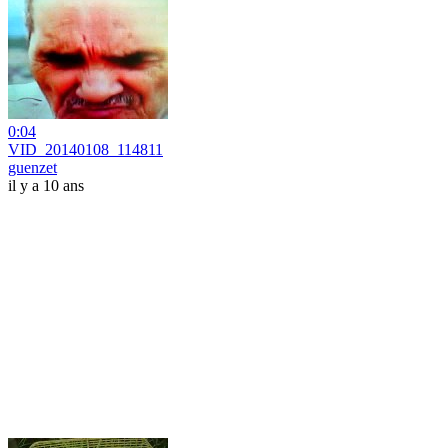
0:04
VID_20140108_114811
guenzet
il y a 10 ans