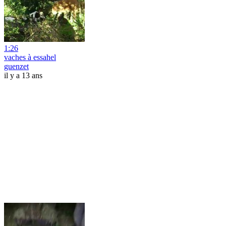
1:26
vaches à essahel
guenzet
il y a 13 ans