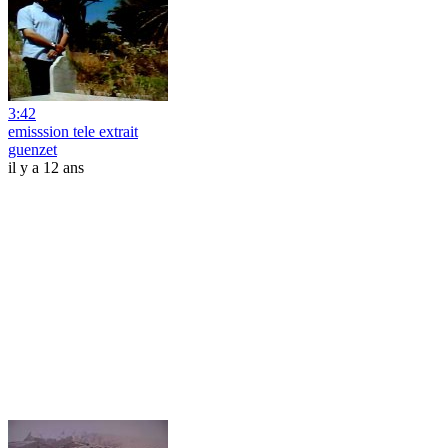
3:42
emisssion tele extrait
guenzet
il y a 12 ans