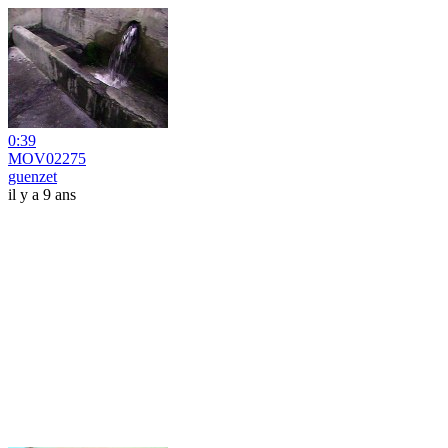
0:39
MOV02275
guenzet
il y a 9 ans