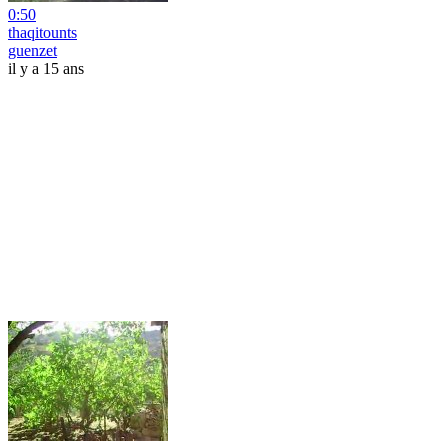
0:50
thaqitounts
guenzet
il y a 15 ans