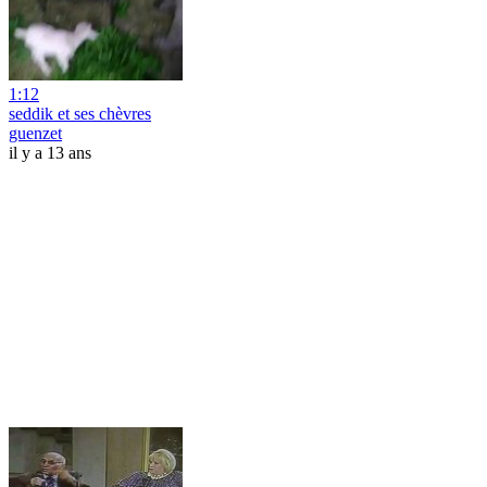
1:12
seddik et ses chèvres
guenzet
il y a 13 ans