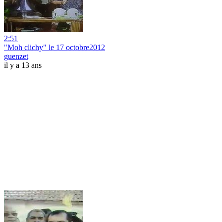
2:51
"Moh clichy" le 17 octobre2012
guenzet
il y a 13 ans