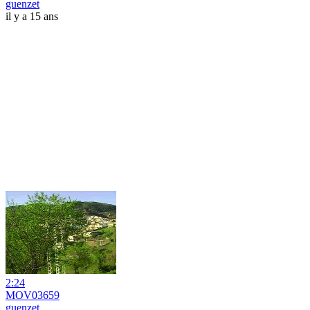
guenzet
il y a 15 ans
2:24
MOV03659
guenzet