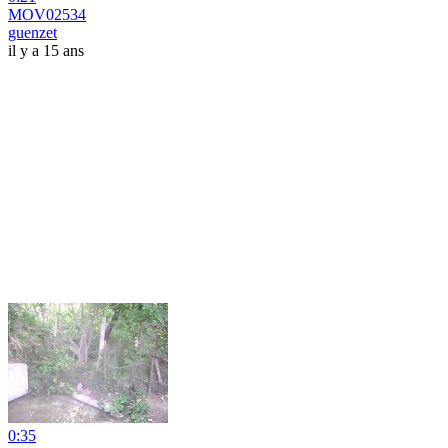
MOV02534
guenzet
il y a 15 ans
0:35