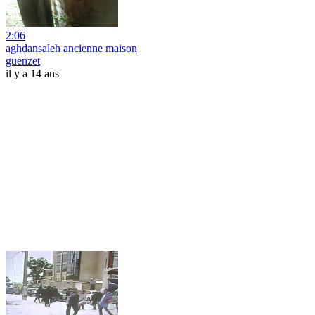
2:06
aghdansaleh ancienne maison
guenzet
il y a 14 ans