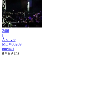
2:06
|
À suivre
MOV00269
guenzet
il y a 9 ans