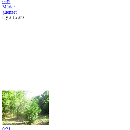
0:35
Mûrier
guenzet
il y a 15 ans
0:21