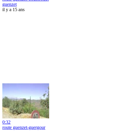
guenzet
il y a 15 ans
0:32
route guenzet-guergour