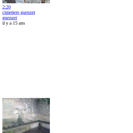
2:20
cimetiere guenzet
guenzet
il y a 15 ans