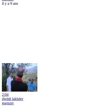
il y a 9 ans
2:04
djeddi lakhder
guenzet