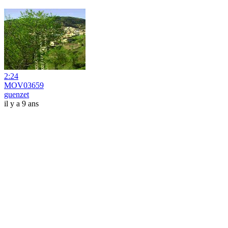
2:24
MOV03659
guenzet
il y a 9 ans