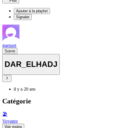
Plus
Ajouter à la playlist
Signaler
guenzet
Suivre
DAR_ELHADJ
il y a 20 ans
Catégorie
🏖
Voyages
Voir moins