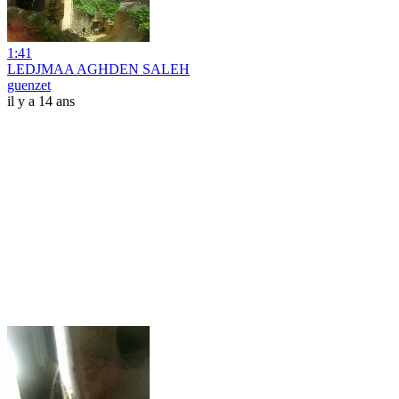
1:41
LEDJMAA AGHDEN SALEH
guenzet
il y a 14 ans