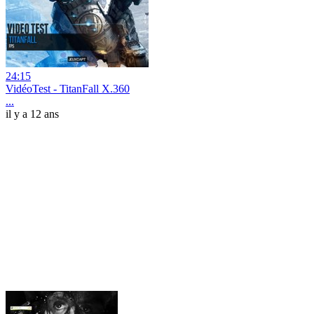
24:15
VidéoTest - TitanFall X.360
...
il y a 12 ans