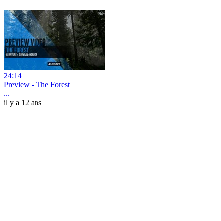
24:14
Preview - The Forest
...
il y a 12 ans