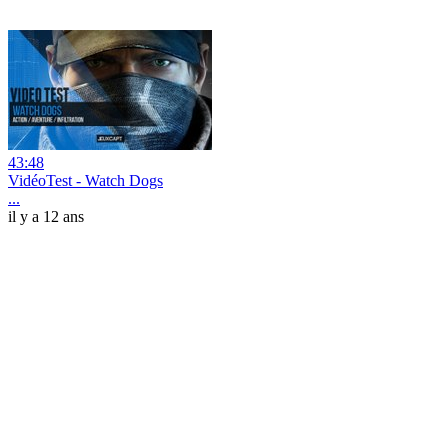
43:48
VidéoTest - Watch Dogs
...
il y a 12 ans