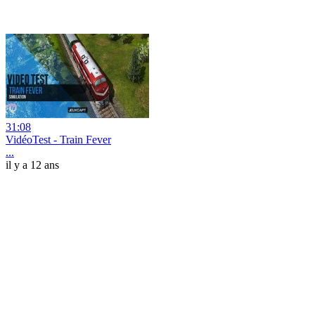
31:08
VidéoTest - Train Fever
...
il y a 12 ans