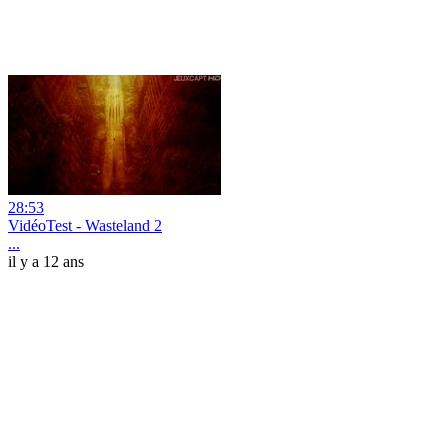
28:53
VidéoTest - Wasteland 2
...
il y a 12 ans