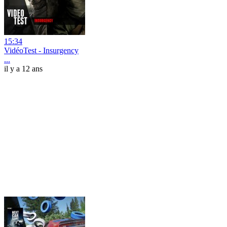
15:34
VidéoTest - Insurgency
...
il y a 12 ans