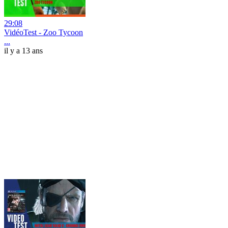
29:08
VidéoTest - Zoo Tycoon
...
il y a 13 ans