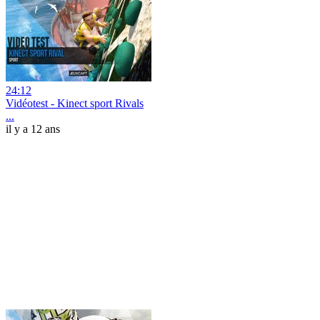
24:12
Vidéotest - Kinect sport Rivals
...
il y a 12 ans