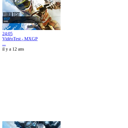
24:05
VidéoTest - MXGP
...
il y a 12 ans