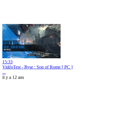
15:33
VidéoTest - Ryse : Son of Rome [ PC ]
...
il y a 12 ans