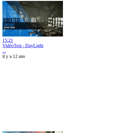
15:21
VidéoTest - DayLight
...
il y a 12 ans