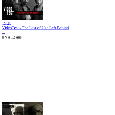
15:25
VidéoTest - The Last of Us : Left Behind
...
il y a 12 ans