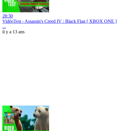
28:30
VidéoTest - Assassin's Creed IV : Black Flag [ XBOX ONE ]
...
il y a 13 ans