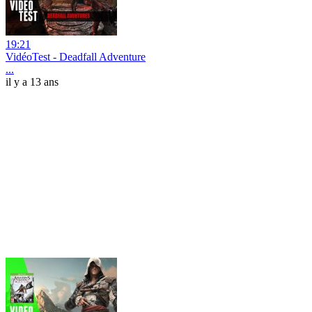
19:21
VidéoTest - Deadfall Adventure
...
il y a 13 ans