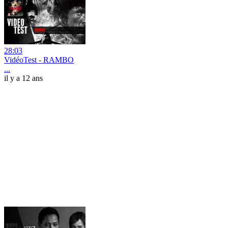
28:03
VidéoTest - RAMBO
...
il y a 12 ans