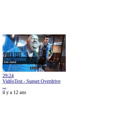
29:24
VidéoTest - Sunset Overdrive
...
il y a 12 ans