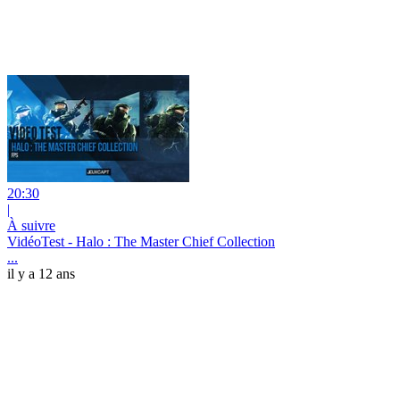
20:30
|
À suivre
VidéoTest - Halo : The Master Chief Collection
...
il y a 12 ans