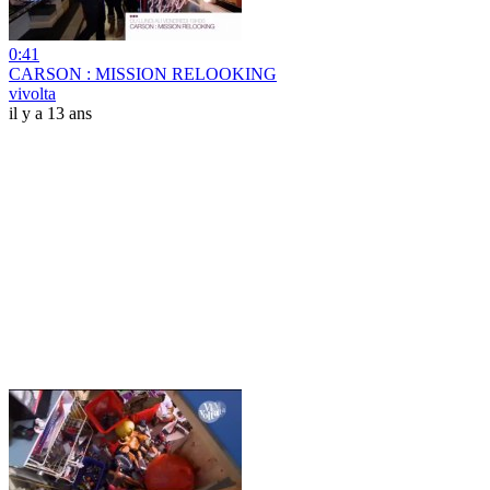
0:41
CARSON : MISSION RELOOKING
vivolta
il y a 13 ans