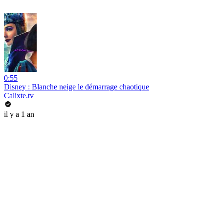
0:55
Disney : Blanche neige le démarrage chaotique
Calixte.tv
il y a 1 an