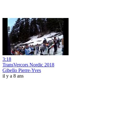
3:18
TransVercors Nordic 2018
Gibello Pierre-Yves
il y a 8 ans