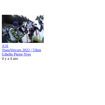
3:31
TransVercors 2022 / 53km
Gibello Pierre-Yves
il y a 4 ans