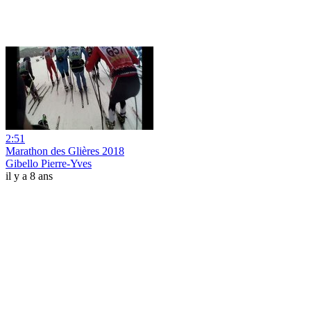
2:51
Marathon des Glières 2018
Gibello Pierre-Yves
il y a 8 ans