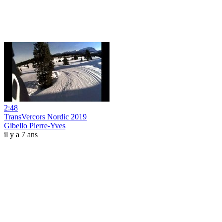
2:48
TransVercors Nordic 2019
Gibello Pierre-Yves
il y a 7 ans