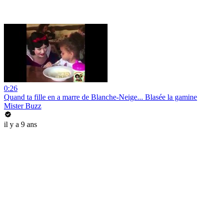
0:26
Quand ta fille en a marre de Blanche-Neige... Blasée la gamine
Mister Buzz
il y a 9 ans