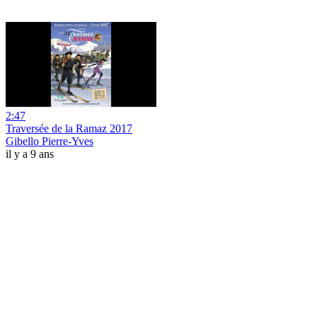
2:47
Traversée de la Ramaz 2017
Gibello Pierre-Yves
il y a 9 ans