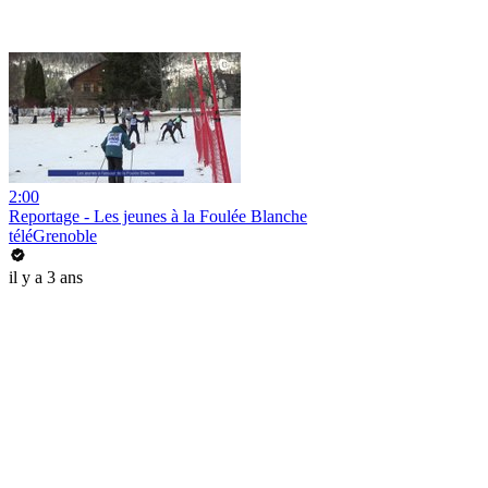
2:00
Reportage - Les jeunes à la Foulée Blanche
téléGrenoble
il y a 3 ans