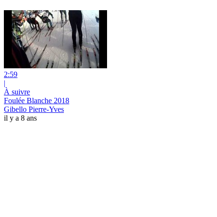
2:59
|
À suivre
Foulée Blanche 2018
Gibello Pierre-Yves
il y a 8 ans