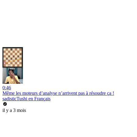
0:46
Même les moteurs d’analyse n’arrivent pas à résoudre ça !
sadisticTushi en Français
il y a 3 mois