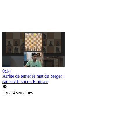
0:14
Arrête de tenter le mat du berger !
sadisticTushi en Français
il y a 4 semaines