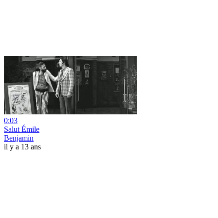
0:03
Salut Émile
Benjamin
il y a 13 ans