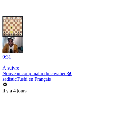
0:31
|
À suivre
Nouveau coup malin du cavalier 🐔
sadisticTushi en Français
il y a 4 jours