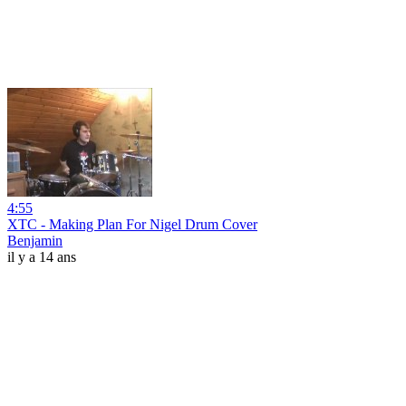
4:55
XTC - Making Plan For Nigel Drum Cover
Benjamin
il y a 14 ans