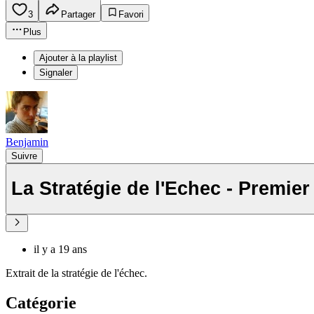
3
Partager
Favori
Plus
Ajouter à la playlist
Signaler
Benjamin
Suivre
La Stratégie de l'Echec - Premier
il y a 19 ans
Extrait de la stratégie de l'échec.
Catégorie