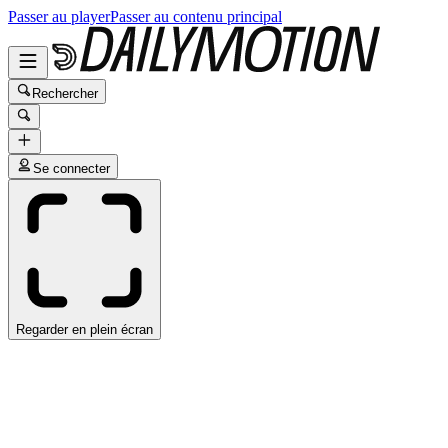
Passer au player
Passer au contenu principal
Rechercher
Se connecter
Regarder en plein écran