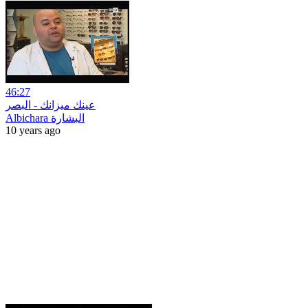
46:27
عينك ميزانك - البصر
Albichara البشارة
10 years ago