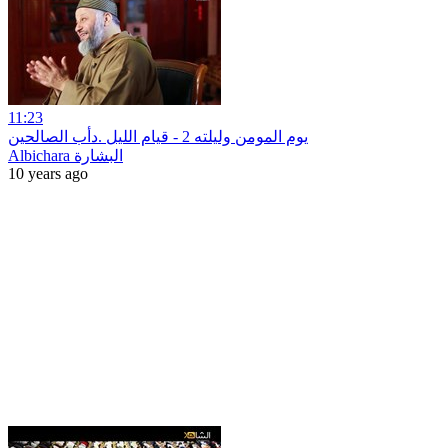
11:23
يوم المومن وليلته 2 - قيام الليل .دأب الصالحين
Albichara البشارة
10 years ago