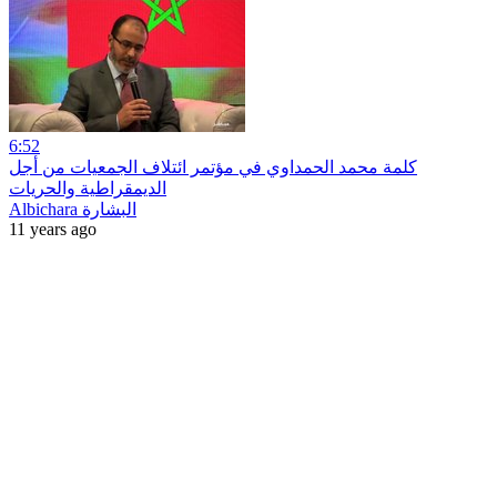
6:52
كلمة محمد الحمداوي في مؤتمر ائتلاف الجمعيات من أجل
الديمقراطية والحريات
Albichara البشارة
11 years ago