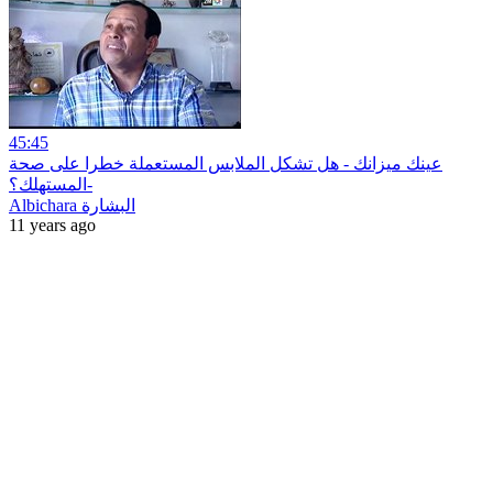
45:45
عينك ميزانك - هل تشكل الملابس المستعملة خطرا على صحة
المستهلك؟-
Albichara البشارة
11 years ago