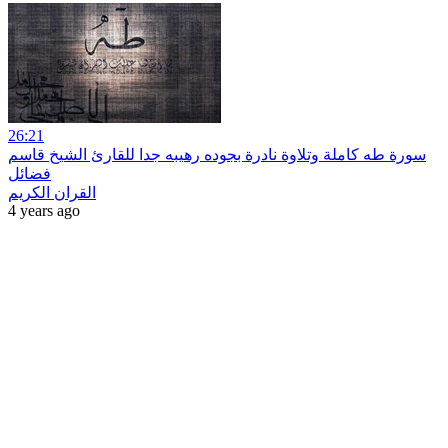
26:21
سورة طه كاملة وتلاوة نادرة بجوده رهيبه جدا للقارئ الشيخ قاسم
فضائل
القران الكريم
4 years ago