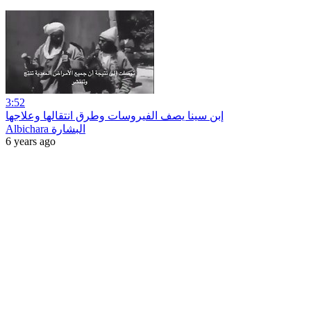
3:52
إبن سينا يصف الفيروسات وطرق انتقالها وعلاجها
Albichara البشارة
6 years ago