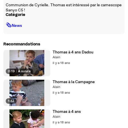
Communion de Cyrielle. Thomas est intéressé par le camescope
Sanyo C5 !
Catégorie
🗞
News
Recommandations
Thomas à 4 ans Dadou
Alain
il y a 18 ans
0:19
|
À suivre
Thomas à la Campagne
Alain
il y a 18 ans
1:42
Thomas à 4 ans
Alain
il y a 18 ans