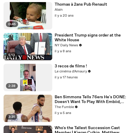
Thomas à 2ans Pub Renault
Alain
il y a 20 ans
0:45
President Trump signs order at the
White House
NY Daily News
il y a 8 ans
5:13
3 recos de films !
Le cinéma d'Amaury
il y a 17 heures
2:38
Ben Simmons Tells 76ers He's DONE:
Doesn't Want To Play With Embiid,
Won't Come To Training Camp
The Fumble
il y a 5 ans
3:31
Who's the Tallest Succession Cast
Member | Kieran Culkin, Matthew