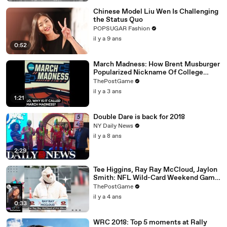
Chinese Model Liu Wen Is Challenging
the Status Quo
POPSUGAR Fashion
il y a 9 ans
0:52
March Madness: How Brent Musburger
Popularized Nickname Of College
Basketball's Signature Event
ThePostGame
il y a 3 ans
1:21
Double Dare is back for 2018
NY Daily News
il y a 8 ans
2:29
Tee Higgins, Ray Ray McCloud, Jaylon
Smith: NFL Wild-Card Weekend Game
Day Fashion Winners
ThePostGame
il y a 4 ans
0:33
WRC 2018: Top 5 moments at Rally