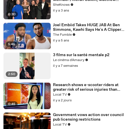
Macfadyen, Nicholas Braun
SheKnows
il y a 3 ans
0:30
Joel Embiid Takes HUGE JAB At Ben
Simmons, Kawhi Says He's A Clipper
For Life: NBA Media Day Recap
The Fumble
il y a 5 ans
5:45
3 films sur la santé mentale p2
Le cinéma d'Amaury
il y a 7 semaines
2:50
Research shows e-scooter riders at
greater risk of serious injuries than
cyclists and motorcyclists
Local TV
il y a 2 jours
0:45
Government vows action over council
pub licensing restrictions
Local TV