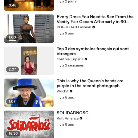
il y a 2 jours
0:45
Every Dress You Need to See From the
Vanity Fair Oscars Afterparty in 60
Seconds
POPSUGAR Fashion
il y a 9 ans
1:00
Top 3 des symboles français qui sont
étrangers
Cynthia Enparle
il y a 3 semaines
2:07
This is why the Queen's hands are
purple in the recent photograph
Wochit
il y a 5 ans
1:07
SOLIDARNOŚĆ
Kult America
il y a 8 ans
15:36