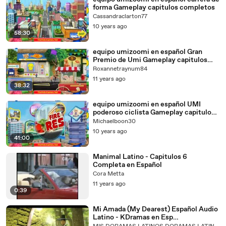
forma Gameplay capitulos completos
Cassandraclarton77
10 years ago
58:30
equipo umizoomi en español Gran
Premio de Umi Gameplay capitulos
completos
Roxannetraynum84
11 years ago
38:32
equipo umizoomi en español UMI
poderoso ciclista Gameplay capitulos
completos
Michaelboon30
10 years ago
41:00
Manimal Latino - Capitulos 6
Completa en Español
Cora Metta
11 years ago
0:39
Mi Amada (My Dearest) Español Audio
Latino - KDramas en Esp
Latinoamerica