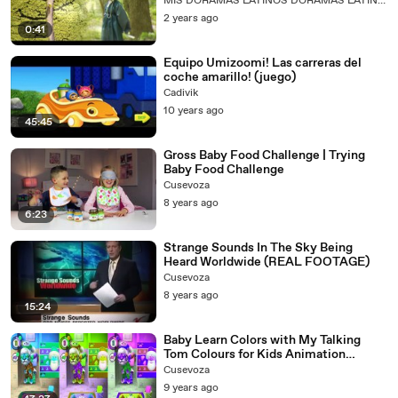
MIS DORAMAS LATINOS DORAMAS LATINOS Y SUB GRATIS
2 years ago
0:41
Equipo Umizoomi! Las carreras del
coche amarillo! (juego)
Cadivik
10 years ago
45:45
Gross Baby Food Challenge | Trying
Baby Food Challenge
Cusevoza
8 years ago
6:23
Strange Sounds In The Sky Being
Heard Worldwide (REAL FOOTAGE)
Cusevoza
8 years ago
15:24
Baby Learn Colors with My Talking
Tom Colours for Kids Animation
Education Cartoon Compilation
Cusevoza
9 years ago