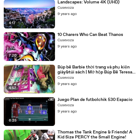
Landscapes: Volume 4K (UHD)
Cusevoza
9 years ago
4:17
10 Charers Who Can Beat Thanos
Cusevoza
9 years ago
7:20
Búp bê Barbie thời trang và phụ kiện
giày&túi sách | Mở hộp Búp Bê Teresa,
bạn thân của Barbie
Cusevoza
9 years ago
4:57
Juego Plan de futbolchik 530 Espacio
Cusevoza
9 years ago
6:25
Thomas the Tank Engine & Friends! A
Kid Size PERCY the Small Engine!