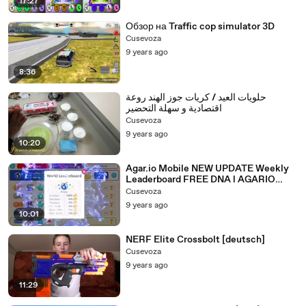
17:27
Обзор на Traffic cop simulator 3D
Cusevoza
9 years ago
8:36
حلويات العيد / كريات جوز الهند روعة
اقتصادية و سهلة التحضير
Cusevoza
9 years ago
10:20
Agar.io Mobile NEW UPDATE Weekly
Leaderboard FREE DNA l AGARIO
NEW SKINS BEST SOLO DESTROYING
Cusevoza
9 years ago
10:01
NERF Elite Crossbolt [deutsch]
Cusevoza
9 years ago
11:29