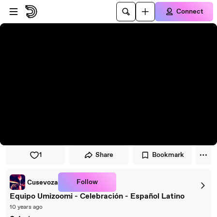
Skip to player
Skip to main content
Connect
1
Share
Bookmark
Follow
Cusevoza
Equipo Umizoomi - Celebración - Español Latino
10 years ago