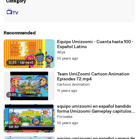
Category
📺
TV
Recommended
Equipo Umizoomi - Cuenta hasta 100 -
Español Latino
Wiya
10 years ago
0:33
|
Up next
Team UmiZoomi Cartoon Animation
Episodes 72.mp4
Cartoon Animation
11 years ago
3:01
equipo umizoomi en español bandido
forma Umizoomi Gameplay capitulos
completos
Foriweke
10 years ago
58:30
equipo umizoomi en español carrera de