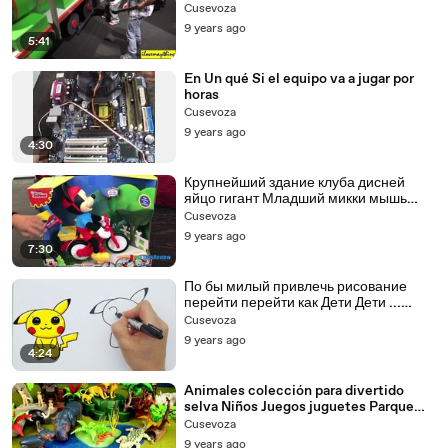
Cusevoza
9 years ago
5:41
En Un qué Si el equipo va a jugar por
horas
Cusevoza
9 years ago
4:30
Крупнейший здание клуба дисней
яйцо гигант Младший микки мышь
Открытие сюрприз видео мир мой
Cusevoza
9 years ago
7:30
По бы милый привлечь рисование
перейти перейти как Дети Дети ...
Пикачу покемон шаг Кому в Это легко |
Cusevoza
9 years ago
4:24
Animales colección para divertido
selva Niños Juegos juguetes Parque
zoológico Playmobil safari
Cusevoza
9 years ago