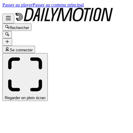
Passer au player
Passer au contenu principal
Rechercher
Se connecter
Regarder en plein écran