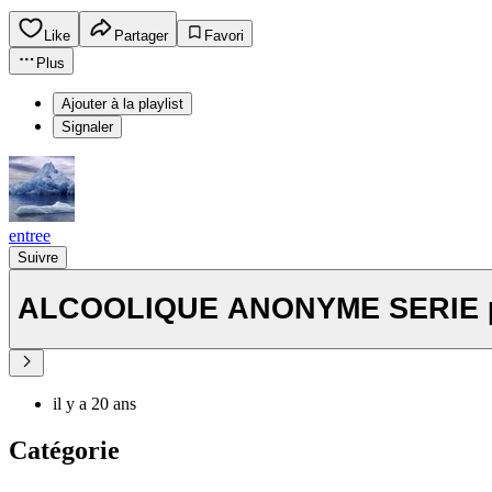
Like
Partager
Favori
Plus
Ajouter à la playlist
Signaler
entree
Suivre
ALCOOLIQUE ANONYME SERIE 
il y a 20 ans
Catégorie