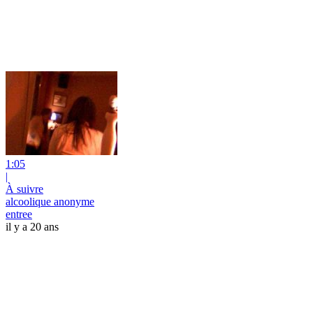
1:05
|
À suivre
alcoolique anonyme
entree
il y a 20 ans