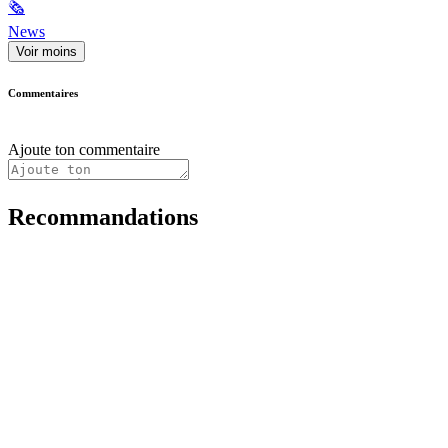
🗞
News
Voir moins
Commentaires
Ajoute ton commentaire
Recommandations