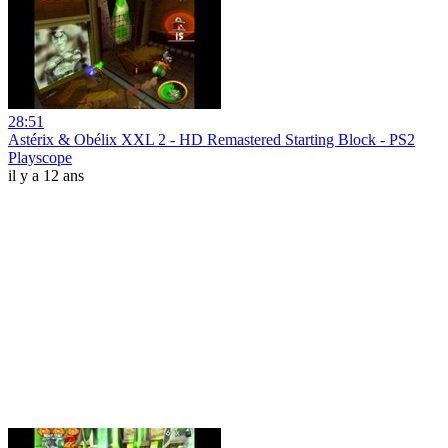
28:51
Astérix & Obélix XXL 2 - HD Remastered Starting Block - PS2
Playscope
il y a 12 ans