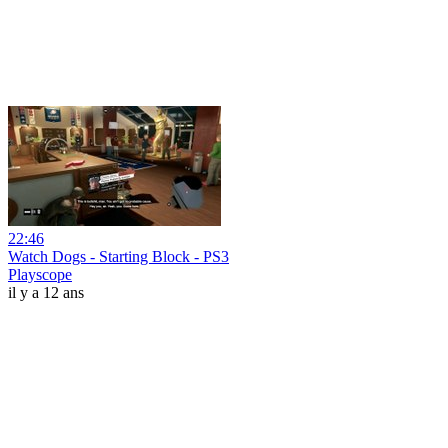
22:46
Watch Dogs - Starting Block - PS3
Playscope
il y a 12 ans