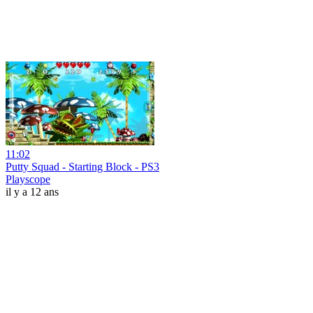
11:02
Putty Squad - Starting Block - PS3
Playscope
il y a 12 ans