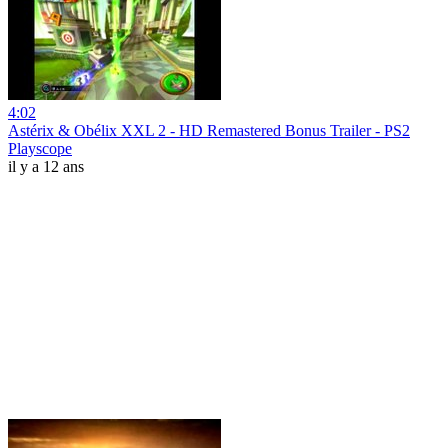
4:02
Astérix & Obélix XXL 2 - HD Remastered Bonus Trailer - PS2
Playscope
il y a 12 ans