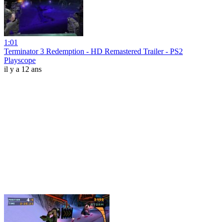
1:01
Terminator 3 Redemption - HD Remastered Trailer - PS2
Playscope
il y a 12 ans