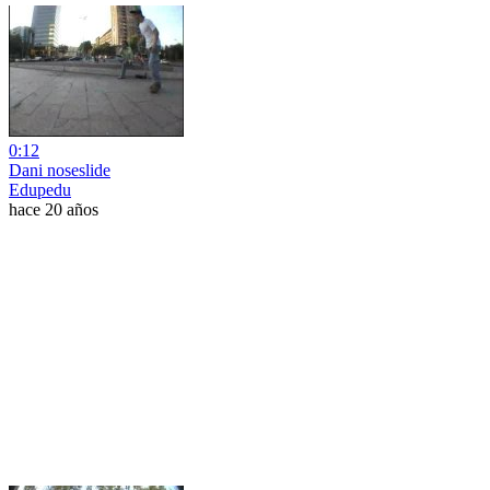
0:12
Dani noseslide
Edupedu
hace 20 años