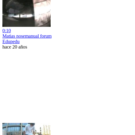
0:10
Matias nosemanual forum
Edupedu
hace 20 años