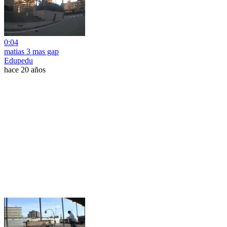
0:04
matias 3 mas gap
Edupedu
hace 20 años