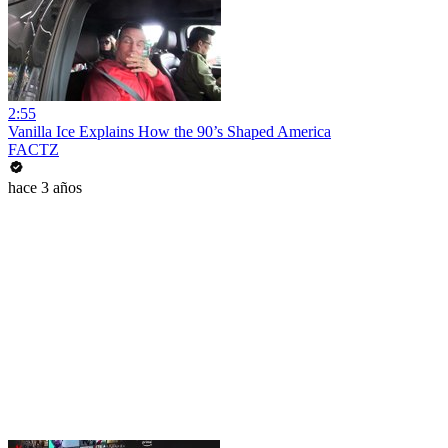
2:55
Vanilla Ice Explains How the 90’s Shaped America
FACTZ
hace 3 años