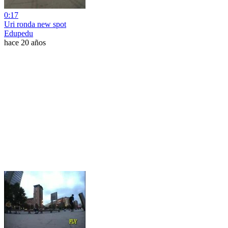
0:17
Uri ronda new spot
Edupedu
hace 20 años