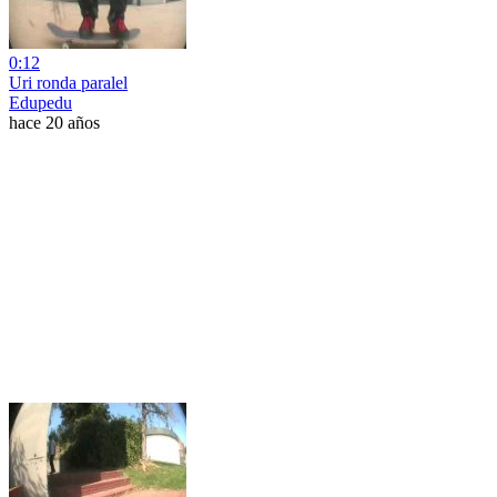
0:12
Uri ronda paralel
Edupedu
hace 20 años