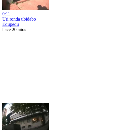
0:11
Uri ronda tibidabo
Edupedu
hace 20 años