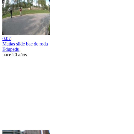
0:07
Matias slide bac de roda
Edupedu
hace 20 años