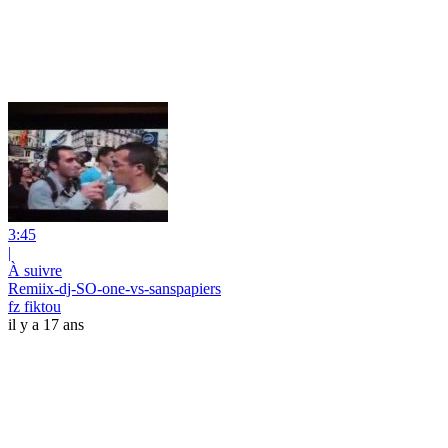
3:45
|
À suivre
Remiix-dj-SO-one-vs-sanspapiers
fz fiktou
il y a 17 ans