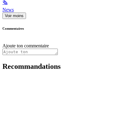
🗞
News
Voir moins
Commentaires
Ajoute ton commentaire
Recommandations