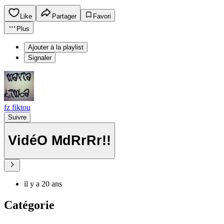
Like
Partager
Favori
Plus
Ajouter à la playlist
Signaler
fz fiktou
Suivre
VidéO MdRrRr!!
il y a 20 ans
Catégorie