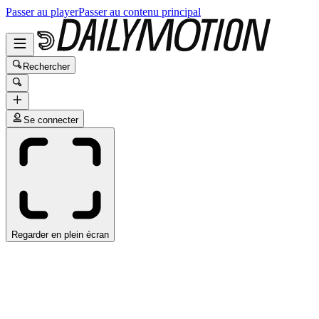
Passer au player
Passer au contenu principal
Rechercher
Se connecter
Regarder en plein écran