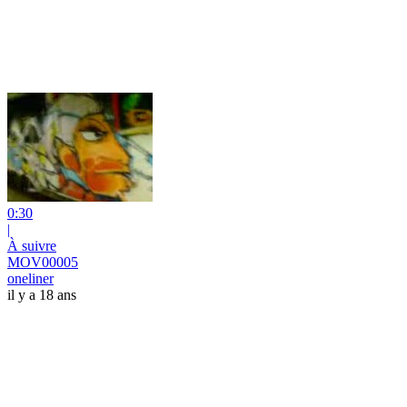
0:30
|
À suivre
MOV00005
oneliner
il y a 18 ans