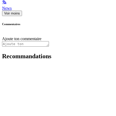
🗞
News
Voir moins
Commentaires
Ajoute ton commentaire
Recommandations