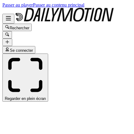
Passer au player
Passer au contenu principal
Rechercher
Se connecter
Regarder en plein écran