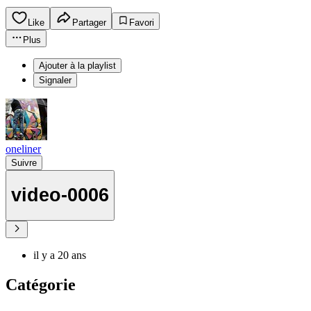
Like
Partager
Favori
Plus
Ajouter à la playlist
Signaler
oneliner
Suivre
video-0006
il y a 20 ans
Catégorie