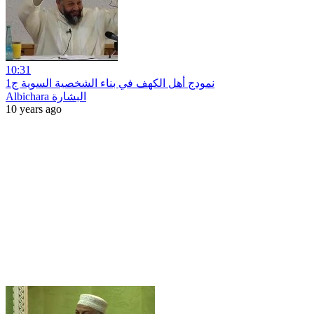
10:31
نمودج أهل الكهف في بناء الشخصية السوية ج1
Albichara البشارة
10 years ago