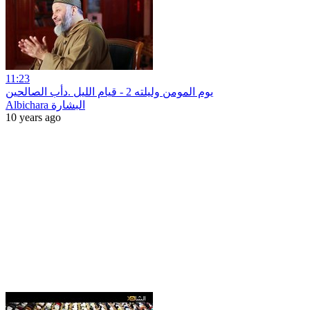
11:23
يوم المومن وليلته 2 - قيام الليل .دأب الصالحين
Albichara البشارة
10 years ago