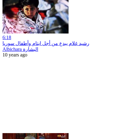
6:18
رشيد غلام يبدع من أجل ايتام وأطفال سوريا
Albichara البشارة
10 years ago