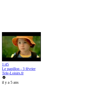
1:45
Le papillon - 3 février
Tele-Loisirs.fr
il y a 5 ans