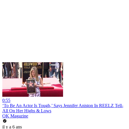
0:55
‘To Be An Actor Is Tough,’ Says Jennifer Aniston In REELZ Tell-
All On Her Highs & Lows
OK Magazine
il y a 6 ans