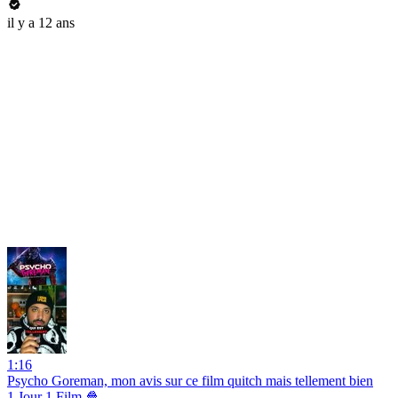
il y a 12 ans
1:16
Psycho Goreman, mon avis sur ce film quitch mais tellement bien
1 Jour 1 Film 🍿