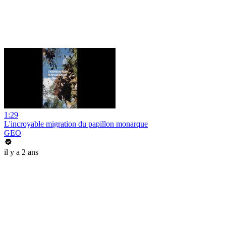
1:29
L'incroyable migration du papillon monarque
GEO
il y a 2 ans