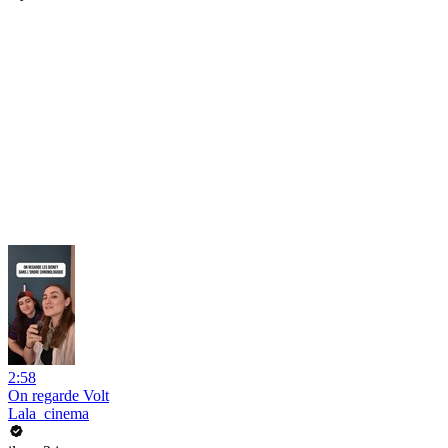
2:58
On regarde Volt
Lala_cinema