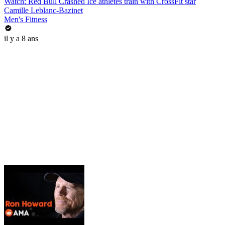
Watch: Red Bull Crashed Ice athletes train with CrossFit star
Camille Leblanc-Bazinet
Men's Fitness
il y a 8 ans