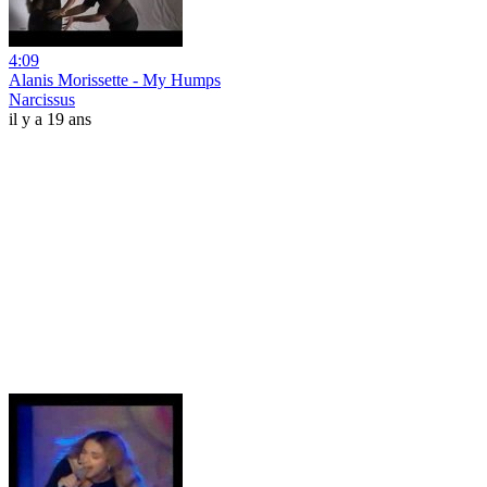
4:09
Alanis Morissette - My Humps
Narcissus
il y a 19 ans