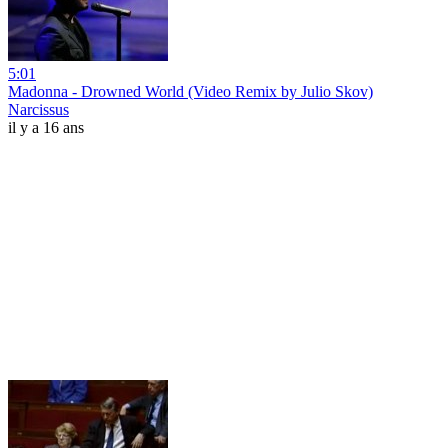
5:01
Madonna - Drowned World (Video Remix by Julio Skov)
Narcissus
il y a 16 ans