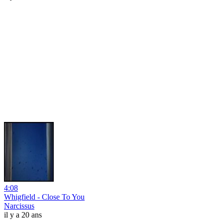
4:08
Whigfield - Close To You
Narcissus
il y a 20 ans