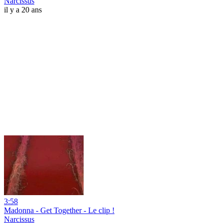
Narcissus
il y a 20 ans
3:58
Madonna - Get Together - Le clip !
Narcissus