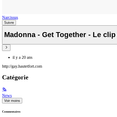
Narcissus
Suivre
Madonna - Get Together - Le clip 
il y a 20 ans
http://gay.hautetfort.com
Catégorie
🗞
News
Voir moins
Commentaires