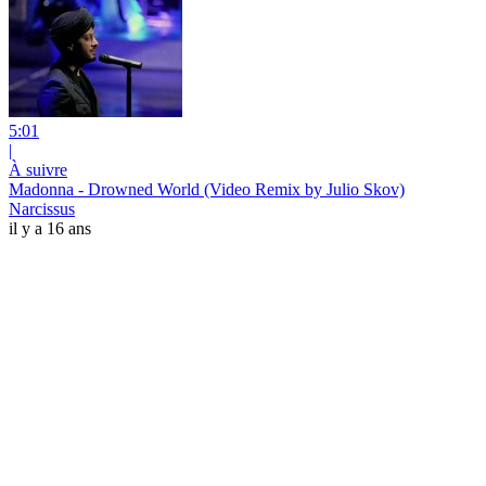
5:01
|
À suivre
Madonna - Drowned World (Video Remix by Julio Skov)
Narcissus
il y a 16 ans