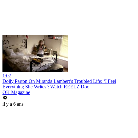
1:07
Dolly Parton On Miranda Lambert’s Troubled Life: ‘I Feel
Everything She Writes’: Watch REELZ Doc
OK Magazine
il y a 6 ans