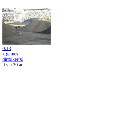
0:18
x games
dirtbiker06
il y a 20 ans