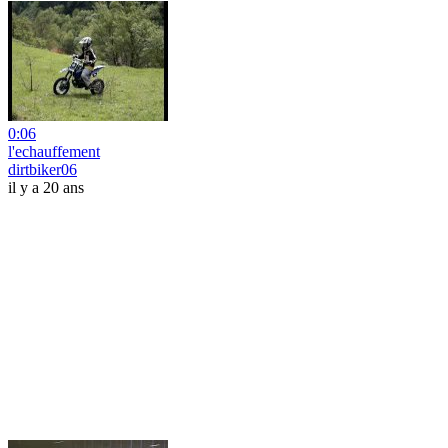
0:06
l'echauffement
dirtbiker06
il y a 20 ans