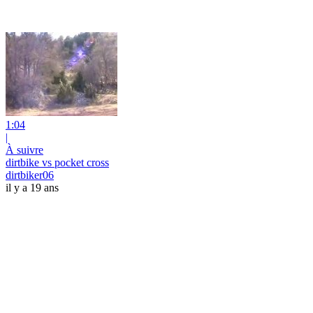
1:04
|
À suivre
dirtbike vs pocket cross
dirtbiker06
il y a 19 ans