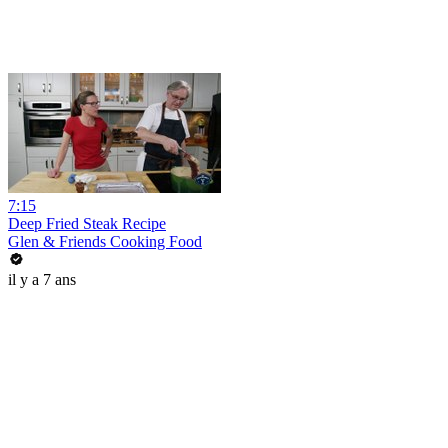
7:15
Deep Fried Steak Recipe
Glen & Friends Cooking Food
il y a 7 ans