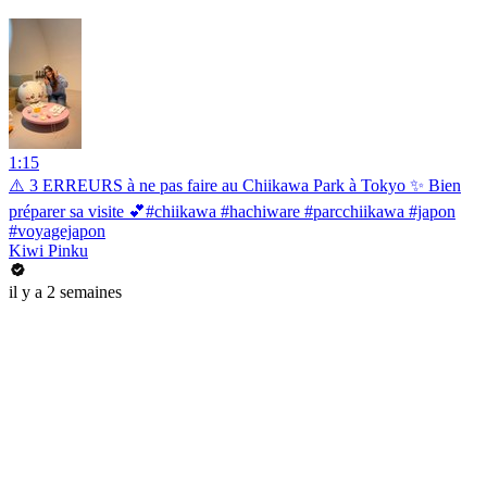
1:15
⚠️ 3 ERREURS à ne pas faire au Chiikawa Park à Tokyo ✨ Bien
préparer sa visite 💕#chiikawa #hachiware #parcchiikawa #japon
#voyagejapon
Kiwi Pinku
il y a 2 semaines