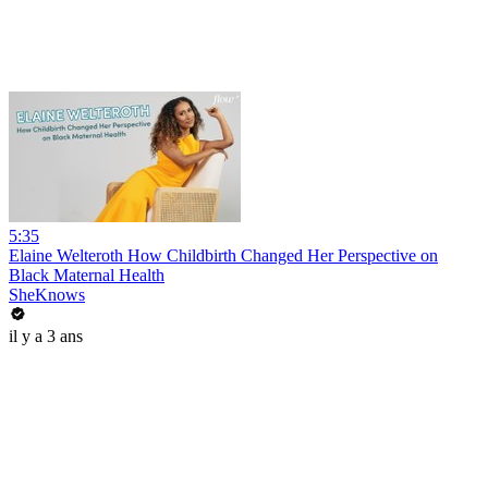
5:35
Elaine Welteroth How Childbirth Changed Her Perspective on
Black Maternal Health
SheKnows
il y a 3 ans