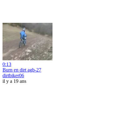
0:13
Burn en dirt agb-27
dirtbiker06
il y a 19 ans