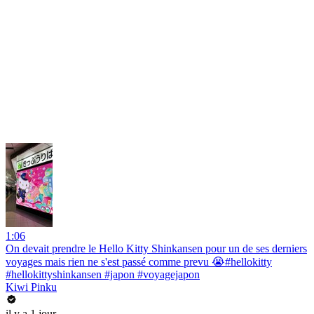
1:06
On devait prendre le Hello Kitty Shinkansen pour un de ses derniers
voyages mais rien ne s'est passé comme prevu 😭#hellokitty
#hellokittyshinkansen #japon #voyagejapon
Kiwi Pinku
il y a 1 jour