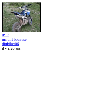
0:17
ma dirt boueuse
dirtbiker06
il y a 20 ans