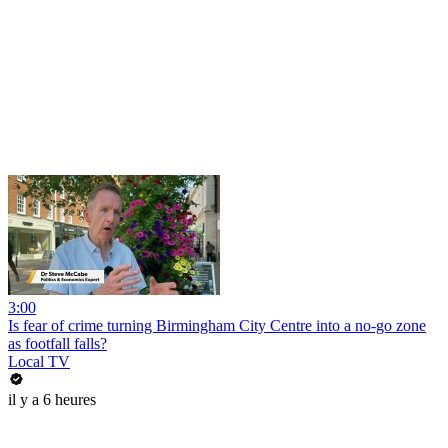
3:00
Is fear of crime turning Birmingham City Centre into a no-go zone
as footfall falls?
Local TV
il y a 6 heures