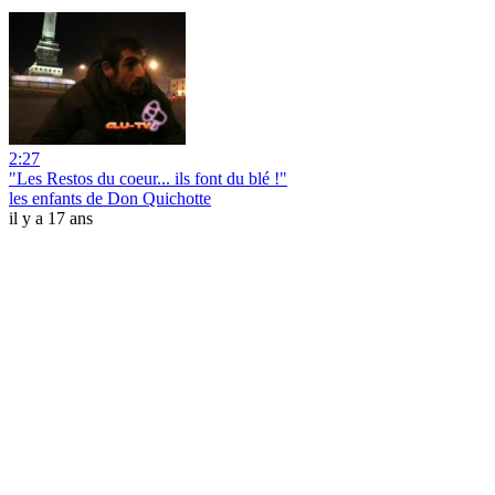
2:27
"Les Restos du coeur... ils font du blé !"
les enfants de Don Quichotte
il y a 17 ans