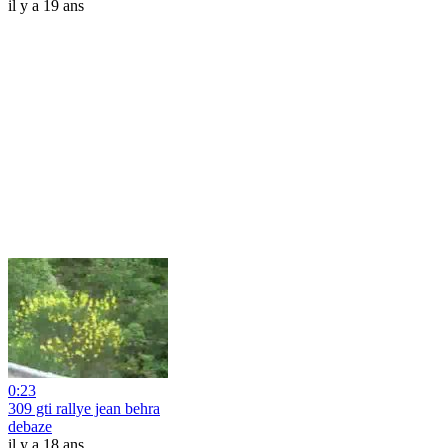
il y a 19 ans
0:23
309 gti rallye jean behra
debaze
il y a 18 ans