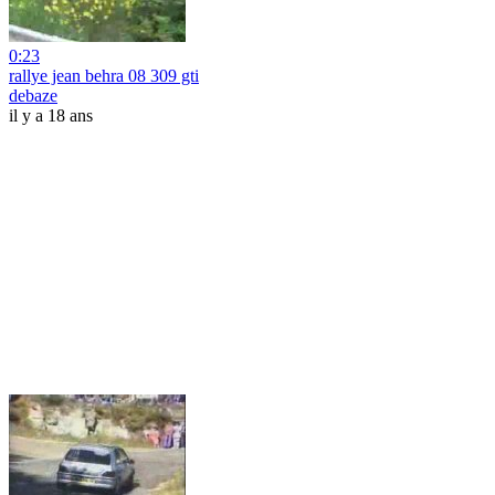
0:23
rallye jean behra 08 309 gti
debaze
il y a 18 ans