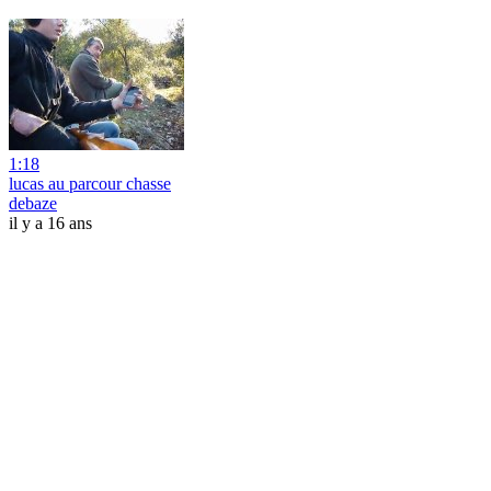
1:18
lucas au parcour chasse
debaze
il y a 16 ans