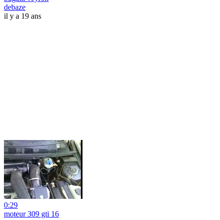
debaze
il y a 19 ans
0:29
moteur 309 gti 16