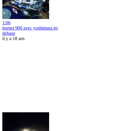
1:06
hornet 900 avec yoshimura trs
debaze
il y a 18 ans