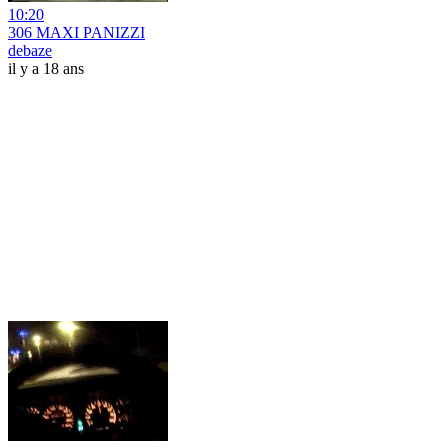
10:20
306 MAXI PANIZZI
debaze
il y a 18 ans