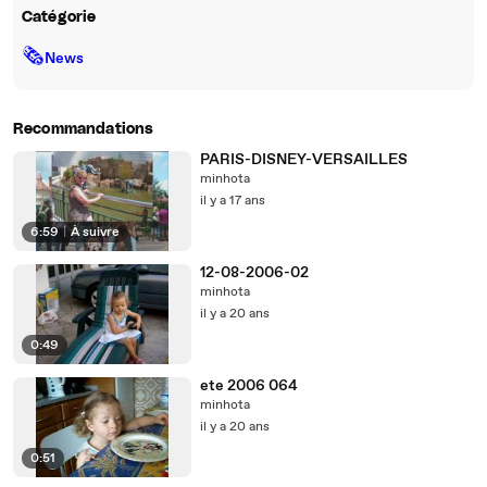
Catégorie
🗞
News
Recommandations
PARIS-DISNEY-VERSAILLES
minhota
il y a 17 ans
6:59
|
À suivre
12-08-2006-02
minhota
il y a 20 ans
0:49
ete 2006 064
minhota
il y a 20 ans
0:51