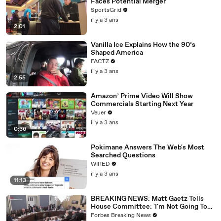
Faces Potential Merger
SportsGrid
il y a 3 ans
2:01
Vanilla Ice Explains How the 90’s
Shaped America
FACTZ
il y a 3 ans
2:55
Amazon’ Prime Video Will Show
Commercials Starting Next Year
Veuer
il y a 3 ans
0:36
Pokimane Answers The Web's Most
Searched Questions
WIRED
il y a 3 ans
11:13
BREAKING NEWS: Matt Gaetz Tells
House Committee: 'I'm Not Going To
Vote For A Continuing Resolution'
Forbes Breaking News