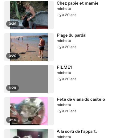
Chez papie et mamie
minhota
il y a 20 ans
0:36
Plage du pardal
minhota
il y a 20 ans
0:29
FILME1
minhota
il y a 20 ans
8:29
Fete de viana do castelo
minhota
il y a 20 ans
0:14
A la sorti de l'appart.
minhota