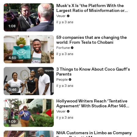
Musk’s X Is ‘the Platform With the
Largest Ratio of Misinformation or
Disinformation’ Amongst All Social
Veuer
Media Platforms
il y a 3 ans
1:08
59 companies that are changing the
world: From Tesla to Chobani
Fortune
il y a 3 ans
4:50
3 Things to Know About Coco Gauff's
Parents
People
il y a 3 ans
0:46
Hollywood Writers Reach ‘Tentative
Agreement’ With Studios After 146
Day Strike
Veuer
il y a 3 ans
1:09
NHA Customers in Limbo as Company