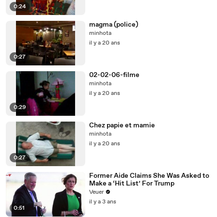
0:24
magma (police)
minhota
il y a 20 ans
0:27
02-02-06-filme
minhota
il y a 20 ans
0:29
Chez papie et mamie
minhota
il y a 20 ans
0:27
Former Aide Claims She Was Asked to
Make a ‘Hit List’ For Trump
Veuer
il y a 3 ans
0:51