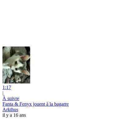
1:17
|
À suivre
Fanta & Fenyx jouent à la bagarre
Arkthus
il y a 16 ans