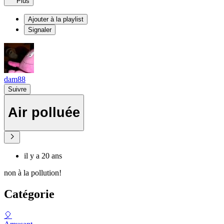
Plus
Ajouter à la playlist
Signaler
dam88
Suivre
Air polluée
il y a 20 ans
non à la pollution!
Catégorie
🎈