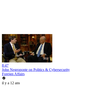
8:47
John Negroponte on Politics & Cybersecurity
Foreign Affairs
il y a 12 ans