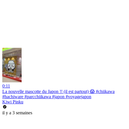
0:11
La nouvelle mascotte du Japon !! (il est partout) 😱 #chiikawa
#hachiware #parcchiikawa #japon #voyagejapon
Kiwi Pinku
il y a 3 semaines