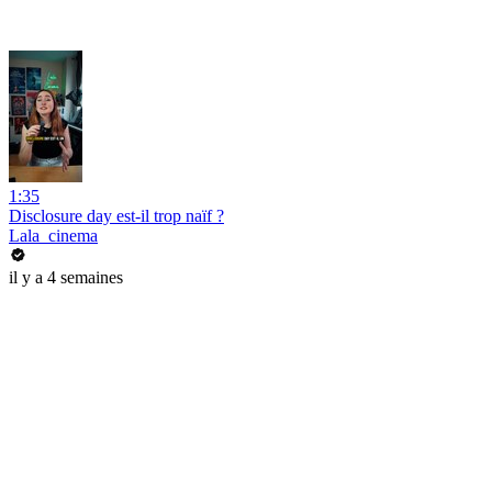
1:35
Disclosure day est-il trop naïf ?
Lala_cinema
il y a 4 semaines