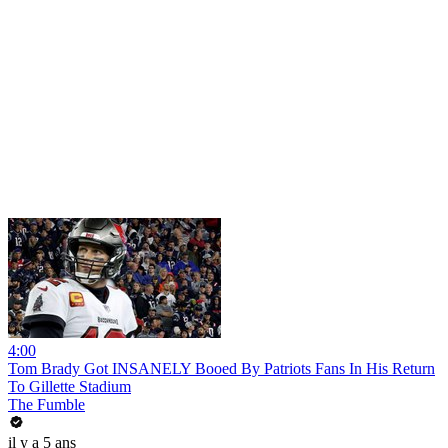
4:00
Tom Brady Got INSANELY Booed By Patriots Fans In His Return
To Gillette Stadium
The Fumble
il y a 5 ans