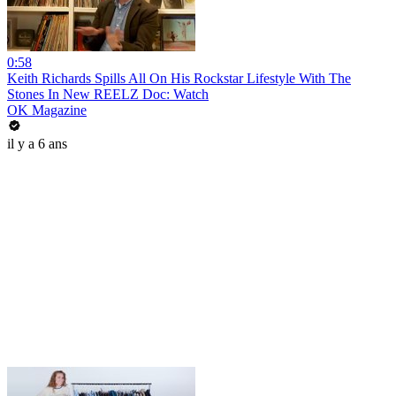
0:58
Keith Richards Spills All On His Rockstar Lifestyle With The
Stones In New REELZ Doc: Watch
OK Magazine
il y a 6 ans