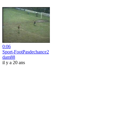
0:06
Sport-FootPasdechance2
dam88
il y a 20 ans