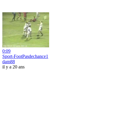
0:09
Sport-FootPasdechance1
dam88
il y a 20 ans