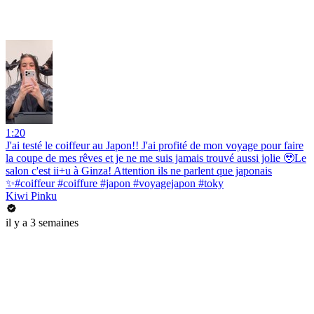
1:20
J'ai testé le coiffeur au Japon!! J'ai profité de mon voyage pour faire
la coupe de mes rêves et je ne me suis jamais trouvé aussi jolie 🥹Le
salon c'est ii+u à Ginza! Attention ils ne parlent que japonais
✨#coiffeur #coiffure #japon #voyagejapon #toky
Kiwi Pinku
il y a 3 semaines