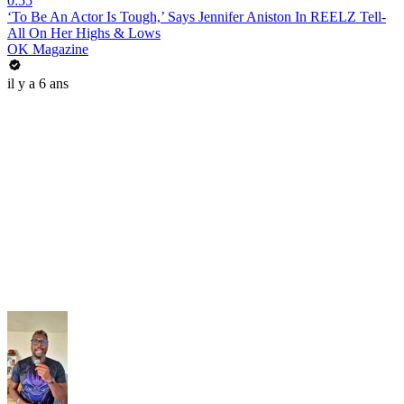
0:55
‘To Be An Actor Is Tough,’ Says Jennifer Aniston In REELZ Tell-
All On Her Highs & Lows
OK Magazine
il y a 6 ans