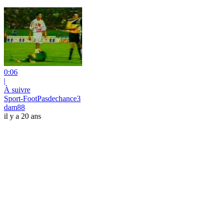
0:06
|
À suivre
Sport-FootPasdechance3
dam88
il y a 20 ans