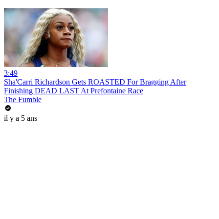
3:49
Sha'Carri Richardson Gets ROASTED For Bragging After
Finishing DEAD LAST At Prefontaine Race
The Fumble
il y a 5 ans