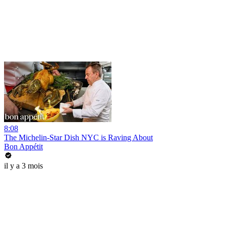
8:08
The Michelin-Star Dish NYC is Raving About
Bon Appétit
il y a 3 mois