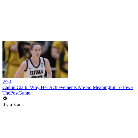
2:33
Caitlin Clark: Why Her Achievements Are So Meaningful To Iowa
ThePostGame
il y a 3 ans