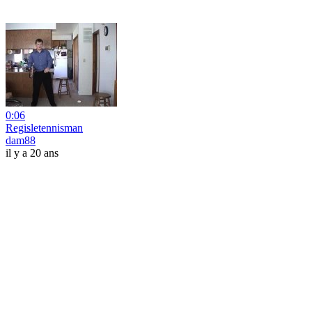
0:06
Regisletennisman
dam88
il y a 20 ans