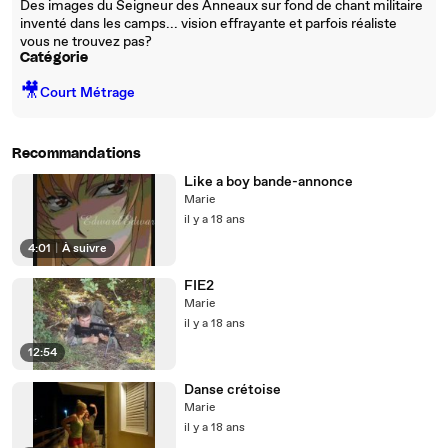
Des images du Seigneur des Anneaux sur fond de chant militaire
inventé dans les camps... vision effrayante et parfois réaliste
vous ne trouvez pas?
Catégorie
🎥
Court Métrage
Recommandations
Like a boy bande-annonce
Marie
il y a 18 ans
4:01
|
À suivre
FIE2
Marie
il y a 18 ans
12:54
Danse crétoise
Marie
il y a 18 ans