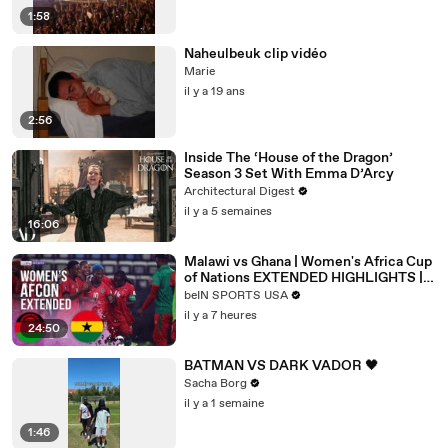
1:58
Naheulbeuk clip vidéo
Marie
il y a 19 ans
2:56
Inside The ‘House of the Dragon’
Season 3 Set With Emma D’Arcy
Architectural Digest
il y a 5 semaines
16:06
Malawi vs Ghana | Women's Africa Cup
of Nations EXTENDED HIGHLIGHTS |
08/09/2026 | beIN SPORTS USA
beIN SPORTS USA
il y a 7 heures
24:50
BATMAN VS DARK VADOR 🖤
Sacha Borg
il y a 1 semaine
1:46