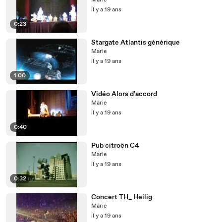
Marie
il y a 19 ans
0:23
Stargate Atlantis générique
Marie
il y a 19 ans
1:00
Vidéo Alors d'accord
Marie
il y a 19 ans
0:40
Pub citroën C4
Marie
il y a 19 ans
0:32
Concert TH_ Heilig
Marie
il y a 19 ans