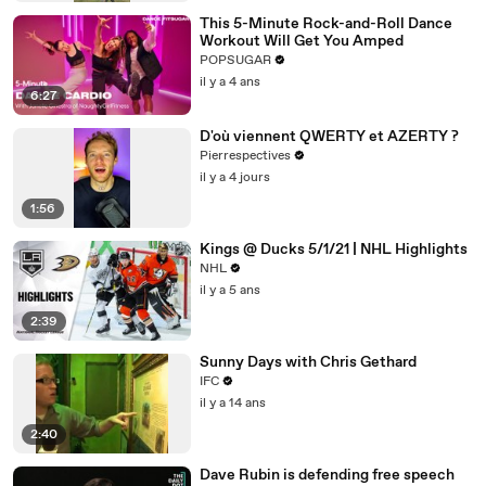
This 5-Minute Rock-and-Roll Dance
Workout Will Get You Amped
POPSUGAR
il y a 4 ans
6:27
D'où viennent QWERTY et AZERTY ?
Pierrespectives
il y a 4 jours
1:56
Kings @ Ducks 5/1/21 | NHL Highlights
NHL
il y a 5 ans
2:39
Sunny Days with Chris Gethard
IFC
il y a 14 ans
2:40
Dave Rubin is defending free speech